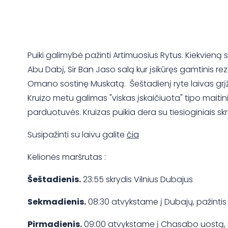
Puiki galimybė pažinti Artimuosius Rytus. Kiekvieną 
Abu Dabį, Sir Ban Jaso salą kur įsikūręs gamtinis 
Omano sostinę Muskatą. Šeštadienį ryte laivas grįžta
Kruizo metu galimas "viskas įskaičiuota" tipo maitin
parduotuvės. Kruizas puikia dera su tiesioginiais skry
Susipažinti su laivu galite
čia
Kelionės maršrutas :
Šeštadienis.
23:55 skrydis Vilnius Dubajus
Sekmadienis.
08:30 atvykstame į Dubajų, pažintis s
Pirmadienis.
09:00 atvykstame į Chasabo uostą, Ma