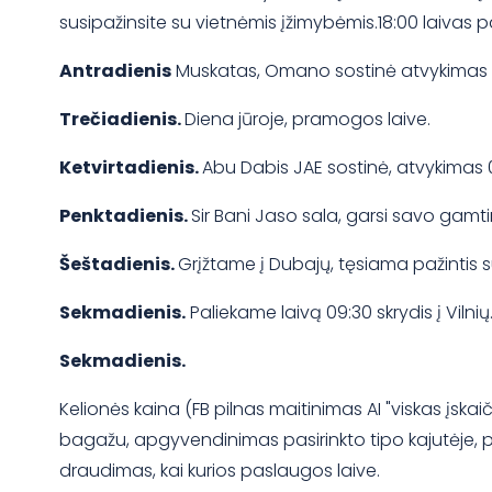
susipažinsite su vietnėmis įžimybėmis.18:00 laivas p
Antradienis
Muskatas, Omano sostinė atvykimas 0
Trečiadienis.
Diena jūroje, pramogos laive.
Ketvirtadienis.
Abu Dabis JAE sostinė, atvykimas 0
Penktadienis.
Sir Bani Jaso sala, garsi savo gamt
Šeštadienis.
Grįžtame į Dubajų, tęsiama pažintis s
Sekmadienis.
Paliekame laivą 09:30 skrydis į Vilnių
Sekmadienis.
Kelionės kaina (FB pilnas maitinimas AI "viskas įskai
bagažu, apgyvendinimas pasirinkto tipo kajutėje, p
draudimas, kai kurios paslaugos laive.