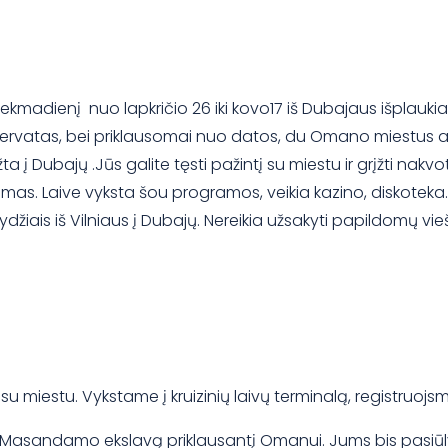
sekmadienį nuo lapkričio 26 iki kovo17 iš Dubajaus išplauki
rezervatas, bei priklausomai nuo datos, du Omano miestus a
 į Dubajų .Jūs galite tęsti pažintį su miestu ir grįžti nakv
imas. Laive vyksta šou programos, veikia kazino, diskoteka.
džiais iš Vilniaus į Dubajų. Nereikia užsakyti papildomų vieš
u miestu. Vykstame į kruizinių laivų terminalą, registruojsmė
sandamo ekslavą priklausantį Omanui. Jums bis pasiūlytos