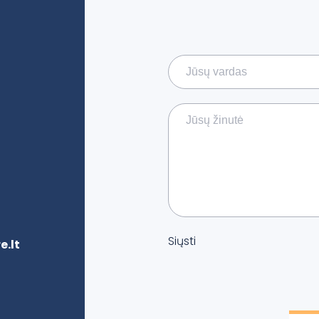
Siųsti
.lt