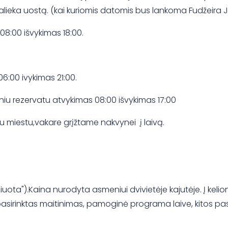
alieka uostą. (kai kuriomis datomis bus lankoma Fudžeira JA
8:00 išvykimas 18:00.
6:00 ivykimas 21:00.
iniu rezervatu atvykimas 08:00 išvykimas 17:00
u miestu,vakare grįžtame nakvynei į laivą.
.
čiuota").Kaina nurodyta asmeniui dvivietėje kajutėje. Į kelion
asirinktas maitinimas, pamoginė programa laive, kitos pas