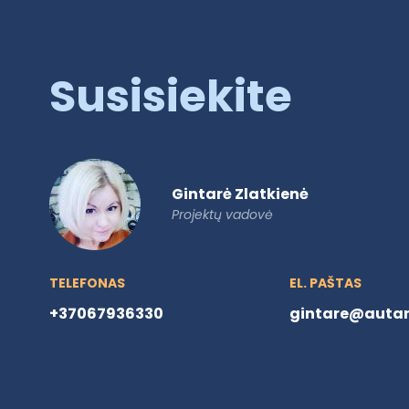
Susisiekite
Gintarė Zlatkienė
Projektų vadovė
TELEFONAS
EL. PAŠTAS
+37067936330
gintare@autare