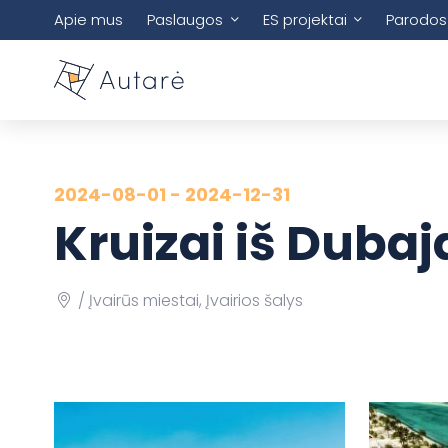
Apie mus
Paslaugos
ES projektai
Parodos
2024-08-01 - 2024-12-31
Kruizai iš Duba
Įvairūs miestai, Įvairios šalys