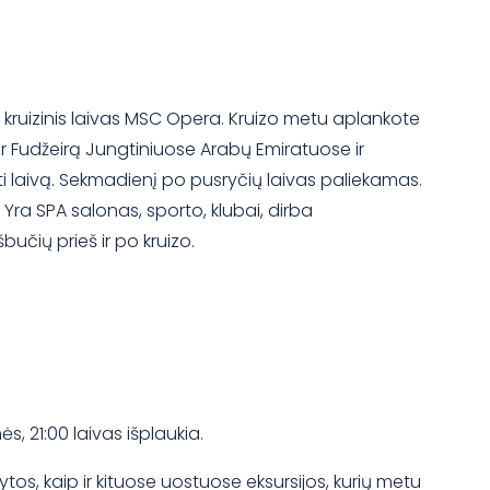
a kruizinis laivas MSC Opera. Kruizo metu aplankote
r Fudžeirą Jungtiniuose Arabų Emiratuose ir
oti laivą. Sekmadienį po pusryčių laivas paliekamas.
 Yra SPA salonas, sporto, klubai, dirba
bučių prieš ir po kruizo.
s, 21:00 laivas išplaukia.
, kaip ir kituose uostuose eksursijos, kurių metu