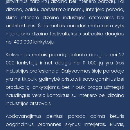
įsitvirtinusi tarp kitų dizaino bei interjero parodų. Tai
dizaino, baldų, apšvietimo ir namų interjero paroda,
skirta interjero dizaino industrijos atstovams bei
architektams. Šiais metais parodos metu kartu vyks
ir Londono dizaino festivalis, kuris sutraukia daugiau
nei 400 000 lankytojų.
Kiekvienais metais parodą aplanko daugiau nei 27
000 lankytojų ir net daugiu nei 11 000 jų yra šios
industrijos profesionalai. Dalyvavimas šioje parodoje
yra ne tik puiki galimybė pristatyti savo gaminius bei
produkciją lankytojams, bet ir puiki proga užmegzti
naudingus verslo kontaktus su interjero bei dizaino
industrijos atstovais.
Apdovanojimus pelniusi paroda apima keturis
pagrindinius pramonės skyrius: Interjeras, Biuras,