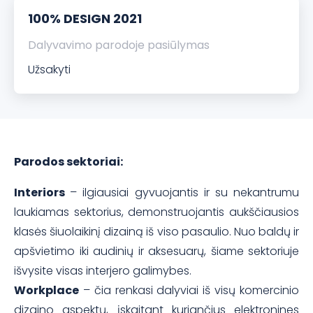
100% DESIGN 2021
Dalyvavimo parodoje pasiūlymas
Užsakyti
Parodos sektoriai:
Interiors
– ilgiausiai gyvuojantis ir su nekantrumu
laukiamas sektorius, demonstruojantis aukščiausios
klasės šiuolaikinį dizainą iš viso pasaulio. Nuo baldų ir
apšvietimo iki audinių ir aksesuarų, šiame sektoriuje
išvysite visas interjero galimybes.
Workplace
– čia renkasi dalyviai iš visų komercinio
dizaino aspektų, įskaitant kuriančius elektronines