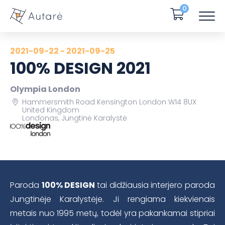
0
2021-09-22 - 2021-09-25
100% DESIGN 2021
Olympia London
Hammersmith Road Kensington London W14 8UX
United Kingdom
Londonas, Jungtinė Karalystė
Paroda
100% DESIGN
tai didžiausia interjero paroda
Jungtinėje Karalystėje. Ji rengiama kiekvienais
metais nuo 1995 metų, todėl yra pakankamai stipriai