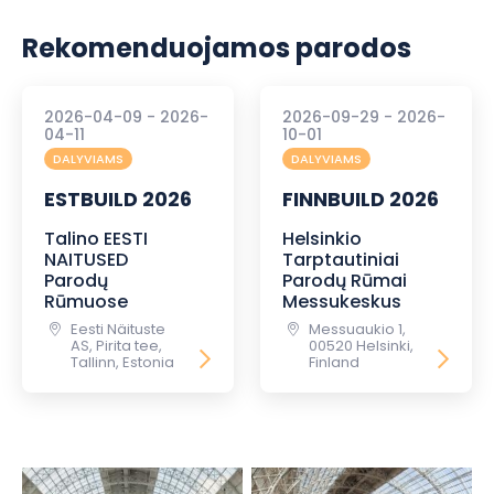
Rekomenduojamos parodos
2026-04-09 - 2026-
2026-09-29 - 2026-
04-11
10-01
DALYVIAMS
DALYVIAMS
ESTBUILD 2026
FINNBUILD 2026
Talino EESTI
Helsinkio
NAITUSED
Tarptautiniai
Parodų
Parodų Rūmai
Rūmuose
Messukeskus
Eesti Näituste
Messuaukio 1,
AS, Pirita tee,
00520 Helsinki,
Tallinn, Estonia
Finland