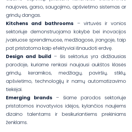
naujoves, garso, saugojimo, apšvietimo sistemas ar
grindų dangas.
Kitchens and bathrooms
– virtuvės ir vonios
sektoriuje demonstruojama kokybė bei inovacijos
įvairiuose sprendimuose, medžiagose, įrangoje, taip
pat pristatoma kaip efektyviai išnaudoti erdvę.
Design and build
– šis sektorius yra didžiausias
parodoje, kuriame renkasi naujausi aukštos klasės
grindų, keramikos, medžiagų, paviršių, stiklų,
apšvietimo, technologijų ir namų automatizavimo
tiekėjai.
Emerging brands
– šiame parodos sektoriuje
pristatomos inovatyvios idėjos, kylančios naujiems
dizaino talentams ir besikuriantiems prekiniams
ženklams.