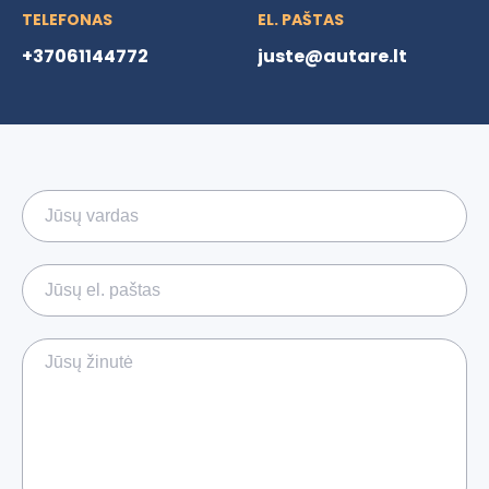
TELEFONAS
EL. PAŠTAS
+37061144772
juste@autare.lt