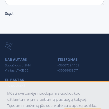
Siųsti
UAB AUTARĖ
TELEFONAS
Subačiaus g. 8-14,
+37067094462
Vilnius, LT-01302
+37069933617
EL. PAŠTAS
info@autare.lt
Mūsų svetainėje naudojami slapukai, kad
užtikrintume jums teikiamų paslaugų kokybę.
Tęsdami naršymą jūs sutinkate su slapukų politika.