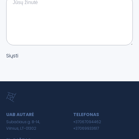
Siųsti
UAB AUTARĖ
TELEFONAS
Subačiaus g. 8-14,
+37067094462
Vilnius, LT-01302
+37069933617