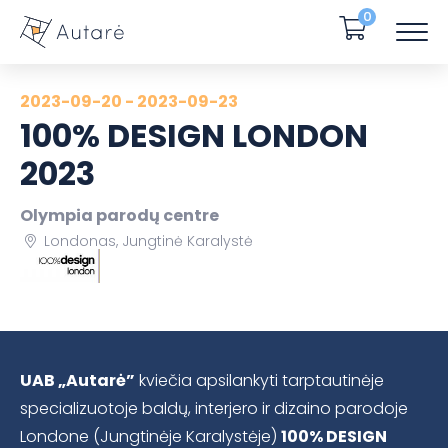
0
2023-09-20 - 2023-09-23
100% DESIGN LONDON
2023
Olympia parodų centre
Londonas, Jungtinė Karalystė
UAB „Autarė”
kviečia apsilankyti tarptautinėje
specializuotoje baldų, interjero ir dizaino parodoje
Londone (Jungtinėje Karalystėje)
100% DESIGN