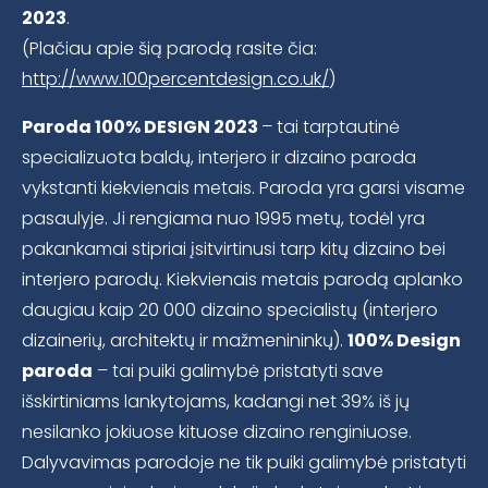
2023
.
(Plačiau apie šią parodą rasite čia:
http://www.100percentdesign.co.uk/
)
Paroda 100% DESIGN 2023
– tai tarptautinė
specializuota baldų, interjero ir dizaino paroda
vykstanti kiekvienais metais. Paroda yra garsi visame
pasaulyje. Ji rengiama nuo 1995 metų, todėl yra
pakankamai stipriai įsitvirtinusi tarp kitų dizaino bei
interjero parodų. Kiekvienais metais parodą aplanko
daugiau kaip 20 000 dizaino specialistų (interjero
dizainerių, architektų ir mažmenininkų).
100% Design
paroda
– tai puiki galimybė pristatyti save
išskirtiniams lankytojams, kadangi net 39% iš jų
nesilanko jokiuose kituose dizaino renginiuose.
Dalyvavimas parodoje ne tik puiki galimybė pristatyti