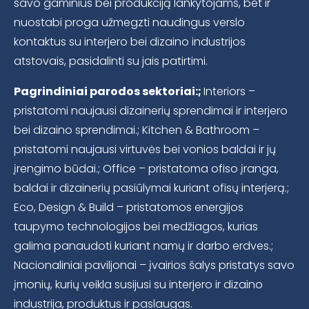
savo gaminius bei produkciją lankytojams, bet ir
nuostabi proga užmegzti naudingus verslo
kontaktus su interjero bei dizaino industrijos
atstovais, pasidalinti su jais patirtimi.
Pagrindiniai parodos sektoriai:;
Interiors –
pristatomi naujausi dizainerių sprendimai ir interjero
bei dizaino sprendimai.; Kitchen & Bathroom –
pristatomi naujausi virtuvės bei vonios baldai ir jų
įrengimo būdai.; Office – pristatoma ofiso įranga,
baldai ir dizainerių pasiūlymai kuriant ofisų interjerą.;
Eco, Design & Build – pristatomos energijos
taupymo technologijos bei medžiagos, kurias
galima panaudoti kuriant namų ir darbo erdves.;
Nacionaliniai paviljonai – įvairios šalys pristatys savo
įmonių, kurių veikla susijusi su interjero ir dizaino
industrija, produktus ir paslaugas.