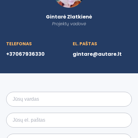
Gintarė Zlatkienė
Projektų vadovė
TELEFONAS
EL. PAŠTAS
+37067936330
gintare@autare.lt