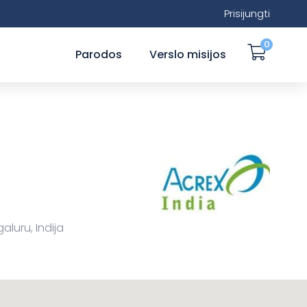
Prisijungti
0
Parodos
Verslo misijos
aluru, Indija