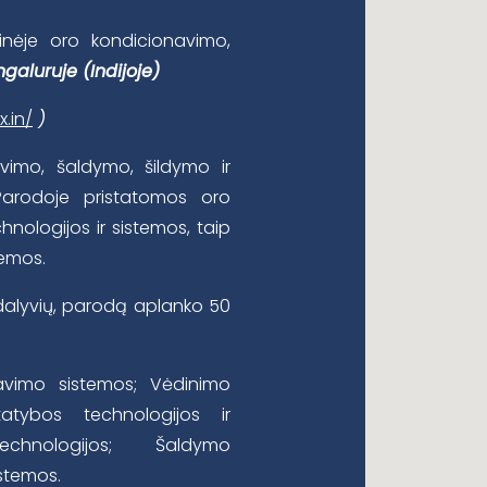
inėje oro kondicionavimo,
ngalur
uje (Indijoje)
.in/
)
vimo, šaldymo, šildymo ir
Parodoje pristatomos oro
nologijos ir sistemos, taip
temos.
alyvių, parodą aplanko 50
avimo sistemos; Vėdinimo
atybos technologijos ir
hnologijos; Šaldymo
stemos.