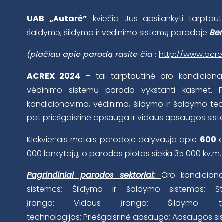
UAB „Autarė”
kviečia Jus apsilankyti tarptaut
šaldymo, šildymo ir vėdinimo sistemų parodoje
Be
(plačiau apie parodą rasite čia :
http://www.acrex
ACREX 2024
– tai tarptautinė oro kondiciona
vėdinimo sistemų paroda vykstanti kasmet. 
kondicionavimo, vėdinimo, šildymo ir šaldymo tech
pat priešgaisrinė apsauga ir vidaus apsaugos sis
Kiekvienais metais parodoje dalyvauja apie
600
d
000 lankytojų, o parodos plotas siekia 35 000 kv.m.
Pagrindiniai parodos sektoriai:
Oro kondicion
sistemos; Šildymo ir šaldymo sistemos; St
įranga; Vidaus įranga; Šildymo tec
technologijos; Priešgaisrinė apsauga; Apsaugos si