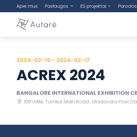
Apie mus
Paslaugos
ES projektai
Parodos
2024-02-15 - 2024-02-17
ACREX 2024
BANGALORE INTERNATIONAL EXHIBITION CE
10th Mile, Tumkur Main Road , Madavara Post Das