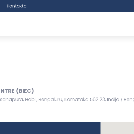
Kontaktai
NTRE (BIEC)
anapura, Hobli, Bengaluru, Karnataka 562123, Indija
Beng