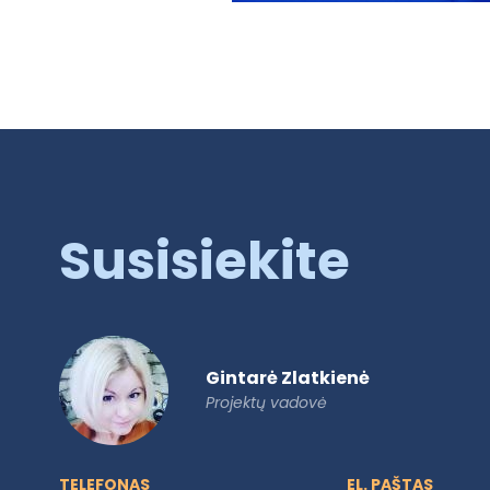
Susisiekite
Gintarė Zlatkienė
Projektų vadovė
TELEFONAS
EL. PAŠTAS