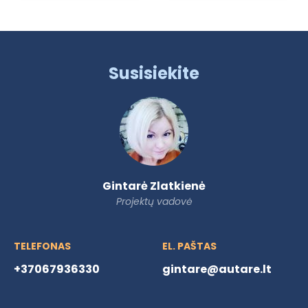
Susisiekite
Gintarė Zlatkienė
Projektų vadovė
TELEFONAS
EL. PAŠTAS
+37067936330
gintare@autare.lt