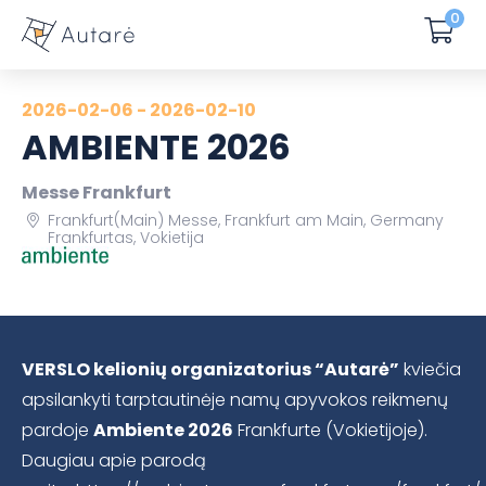
0
2026-02-06 - 2026-02-10
AMBIENTE 2026
Messe Frankfurt
Frankfurt(Main) Messe, Frankfurt am Main, Germany
Frankfurtas, Vokietija
VERSLO kelionių organizatorius “Autarė”
kviečia
apsilankyti tarptautinėje namų apyvokos reikmenų
pardoje
Ambiente 2026
Frankfurte (Vokietijoje).
Daugiau apie parodą