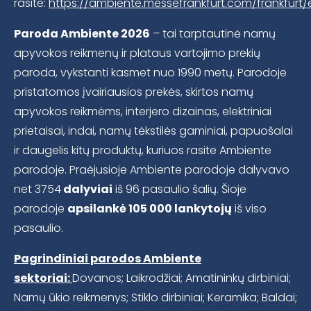
rasite:
https://ambiente.messefrankfurt.com/frankfurt/
Paroda Ambiente 2026
– tai tarptautinė namų
apyvokos reikmenų ir plataus vartojimo prekių
paroda, vykstanti kasmet nuo 1990 metų. Parodoje
pristatomos įvairiausios prekės, skirtos namų
apyvokos reikmėms, interjero dizainas, elektriniai
prietaisai, indai, namų tėkstilės gaminiai, papuošalai
ir daugelis kitų produktų, kuriuos rasite Ambiente
parodoje. Praėjusioje Ambiente parodoje dalyvavo
net 3754
dalyviai
iš 96 pasaulio šalių. Šioje
parodoje
apsilankė 105 000 lankytojų
iš viso
pasaulio.
Pagrindiniai parodos Ambiente
sektoriai:
Dovanos; Laikrodžiai; Amatininkų dirbiniai;
Namų ūkio reikmenys; Stiklo dirbiniai; Keramika; Baldai;