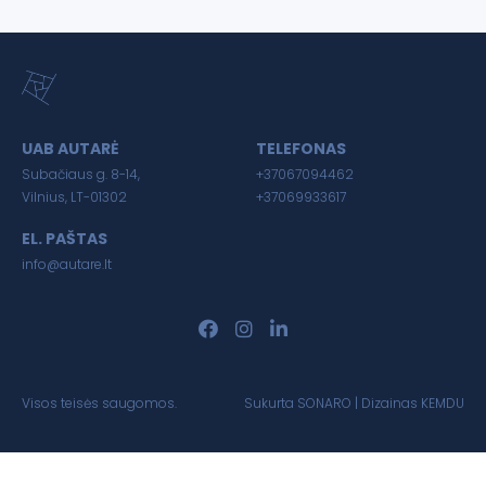
UAB AUTARĖ
TELEFONAS
Subačiaus g. 8-14,
+37067094462
Vilnius, LT-01302
+37069933617
EL. PAŠTAS
info@autare.lt
Visos teisės saugomos.
Sukurta
SONARO
| Dizainas
KEMDU