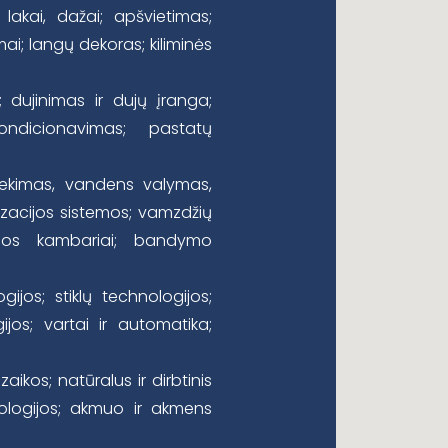
lakai, dažai; apšvietimas;
imai; langų dekoras; kiliminės
 dujinimas ir dujų įranga;
ndicionavimas; pastatų
iekimas, vandens valymas,
zacijos sistemos; vamzdžių
nios kambariai; bandymo
gijos; stiklų technologijos;
ijos; vartai ir automatika;
aikos; natūralus ir dirbtinis
ologijos; akmuo ir akmens