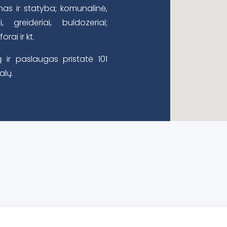
vimas ir statyba; komunalinė,
, greideriai, buldozeriai;
rai ir kt.
 ir paslaugas pristatė 101
alų.