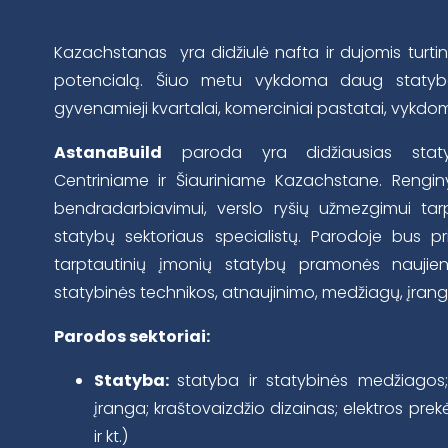
Kazachstanas yra didžiulė nafta ir dujomis turtinga 
potencialą. Šiuo metu vykdoma daug statybos
gyvenamieji kvartalai, komerciniai pastatai, vykdo
AstanaBuild
paroda yra didžiausias stat
Centriniame ir Šiauriniame Kazachstane. Rengi
bendradarbiavimui, verslo ryšių užmezgimui tar
statybų sektoriaus specialistų. Parodoje bus p
tarptautinių įmonių statybų pramonės nauji
statybinės technikos, atnaujinimo, medžiagų, įrango
Parodos sektoriai:
Statyba:
statyba ir statybinės medžiagos; š
įranga; kraštovaizdžio dizainas; elektros pr
ir kt.)