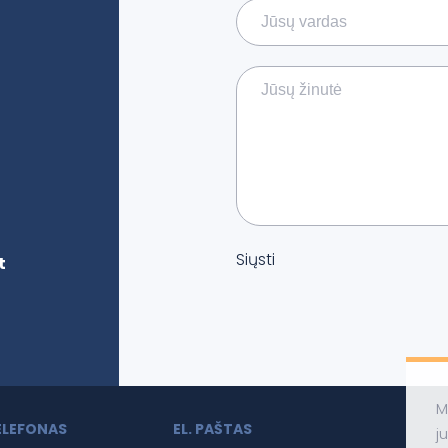
Siųsti
t
M
ELEFONAS
EL. PAŠTAS
j