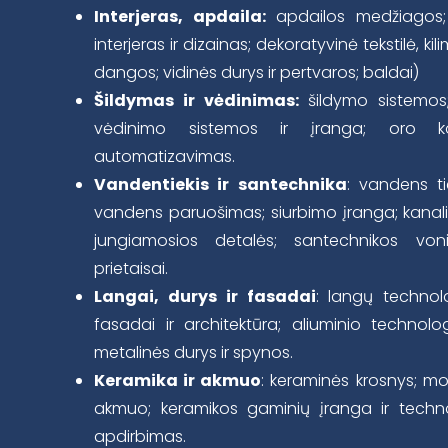
Interjeras, apdaila:
apdailos medžiagos; 
interjeras ir dizainas; dekoratyvinė tekstilė, kil
dangos; vidinės durys ir pertvaros; baldai)
Šildymas ir vėdinimas:
šildymo sistemos;
vėdinimo sistemos ir įranga; oro ko
automatizavimas.
Vandentiekis ir santechnika
: vandens t
vandens paruošimas; siurbimo įranga; kanali
jungiamosios detalės; santechnikos vo
prietaisai.
Langai, durys ir fasadai
: langų technolo
fasadai ir architektūra; aliuminio technolog
metalinės durys ir spynos.
Keramika ir akmuo
: keraminės krosnys; moz
akmuo; keramikos gaminių įranga ir techn
apdirbimas.