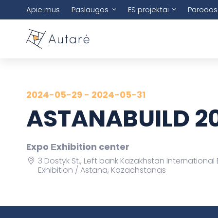
Apie mus
Paslaugos
ES projektai
Parodos
2024-05-29 - 2024-05-31
ASTANABUILD 2
Expo Еxhibition center
3 Dostyk St., Left bank Kazakhstan Internat
Exhibition
Astana, Kazachstanas