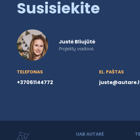
Susisiekite
Justė Bliujūtė
Projektų vadovė.
TELEFONAS
EL. PAŠTAS
+37061144772
juste@autare.l
UAB AUTARĖ
T