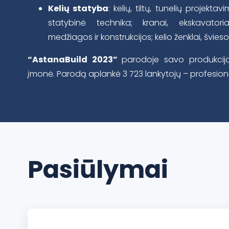
Kelių statyba
: kelių, tiltų, tunelių projekta
statybinė technika; kranai, ekskavatoriai
medžiagos ir konstrukcijos; kelio ženklai, šviesofo
“AstanaBuild 2023”
parodoje savo produkciją
įmonė. Parodą aplankė 3 723 lankytojų – profesion
Pasiūlymai