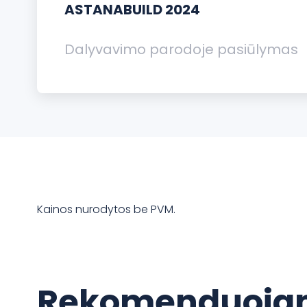
ASTANABUILD 2024
Dalyvavimo parodoje pasiūlymas
Kainos nurodytos be PVM.
Rekomenduojam