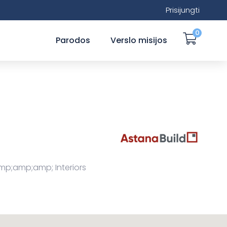
Prisijungti
0
Parodos
Verslo misijos
mp;amp;amp; Interiors