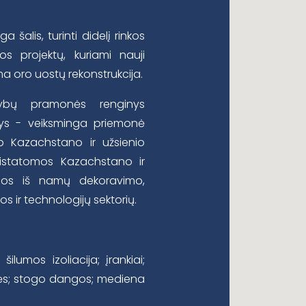
šalis, turinti didelį rinkos
 projektų, kuriami nauji
ma oro uostų rekonstrukcija.
ybų pramonės renginys
nys - veiksminga priemonė
p Kazachstano ir užsienio
ristatomos Kazachstano ir
enos iš namų dekoravimo,
s ir technologijų sektorių.
ilumos izoliacija; įrankiai;
ekės; stogo dangos; mediena