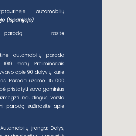
tautinėje automobilių
je (Ispanijoje)
rodą rasite
utinė automobilių paroda
1919 metų. Preliminariais
vavo apie 90 dalyvių, kurie
ves. Paroda užėmė 115 000
bė pristatyti savo gaminius
 užmegzti naudingus verslo
ami parodą sužinosite apie
 Automobilių įranga; Dalys;