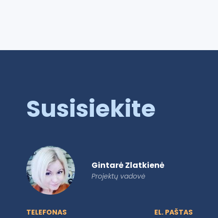
Susisiekite
Gintarė Zlatkienė
Projektų vadovė
TELEFONAS
EL. PAŠTAS