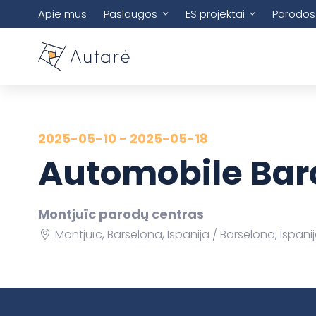
Apie mus
Paslaugos
ES projektai
Parodos
2025-05-10 - 2025-05-18
Automobile Bar
Montjuïc parodų centras
Montjuïc, Barselona, Ispanija
Barselona, Ispani