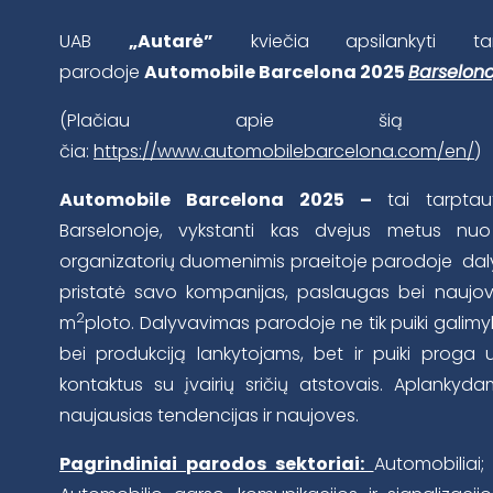
UAB
„Autarė”
kviečia apsilankyti tarp
parodoje
Automobile Barcelona 2025
Barselono
(Plačiau apie šią pa
čia:
https://www.automobilebarcelona.com/en/
)
Automobile Barcelona 2025 –
tai tarpta
Barselonoje, vykstanti kas dvejus metus nuo 
organizatorių duomenimis praeitoje parodoje daly
pristatė savo kompanijas, paslaugas bei naujo
2
m
ploto. Dalyvavimas parodoje ne tik puiki galimy
bei produkciją lankytojams, bet ir puiki proga
kontaktus su įvairių sričių atstovais. Aplankyd
naujausias tendencijas ir naujoves.
Pagrindiniai parodos sektoriai:
Automobiliai;