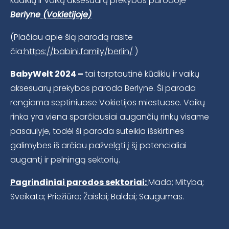
kūdikių ir vaikų aksesuarų prekybos parodoje
Berlyne
(Vokietijoje)
(Plačiau apie šią parodą rasite
čia:
https://babini.family/berlin/
)
BabyWelt 2024 –
tai tarptautinė kūdikių ir vaikų
aksesuarų prekybos paroda Berlyne. Ši paroda
rengiama septiniuose Vokietijos miestuose. Vaikų
rinka yra viena sparčiausiai augančių rinkų visame
pasaulyje, todėl ši paroda suteikia išskirtines
galimybes iš arčiau pažvelgti į šį potencialiai
augantį ir pelningą sektorių.
Pagrindiniai parodos sektoriai:
Mada; Mityba;
Sveikata; Priežiūra; Žaislai; Baldai; Saugumas.