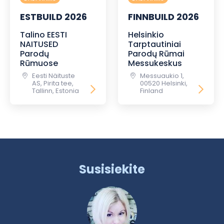
ESTBUILD 2026
FINNBUILD 2026
Talino EESTI
Helsinkio
NAITUSED
Tarptautiniai
Parodų
Parodų Rūmai
Rūmuose
Messukeskus
Eesti Näituste
Messuaukio 1,
AS, Pirita tee,
00520 Helsinki,
Tallinn, Estonia
Finland
Susisiekite