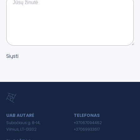
Siųsti
UAB AUTARĖ
TELEFONAS
Subačiaus g. 8-14,
+37067094462
Vilnius, LT-01302
+37069933617