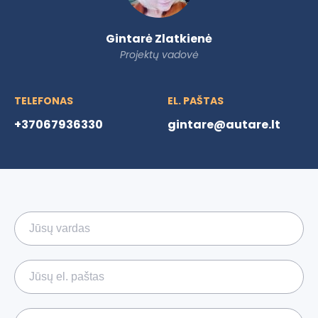
Gintarė Zlatkienė
Projektų vadovė
TELEFONAS
EL. PAŠTAS
+37067936330
gintare@autare.lt