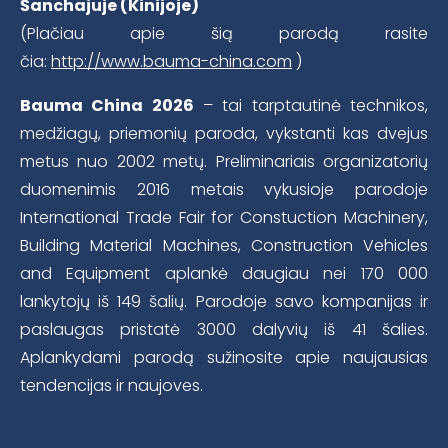
Šanchajuje (Kinijoje)
(Plačiau apie šią parodą rasite
čia:
http://www.bauma-china.com
)
Bauma China 2026
– tai tarptautinė technikos,
medžiagų, priemonių paroda, vykstanti kas dvejus
metus nuo 2002 metų. Preliminariais organizatorių
duomenimis 2016 metais vykusioje parodoje
International Trade Fair for Constuction Machinery,
Building Material Machines, Construction Vehicles
and Equipment aplankė daugiau nei 170 000
lankytojų iš 149 šalių. Parodoje savo kompanijas ir
paslaugas pristatė 3000 dalyvių iš 41 šalies.
Aplankydami parodą sužinosite apie naujausias
tendencijas ir naujoves.