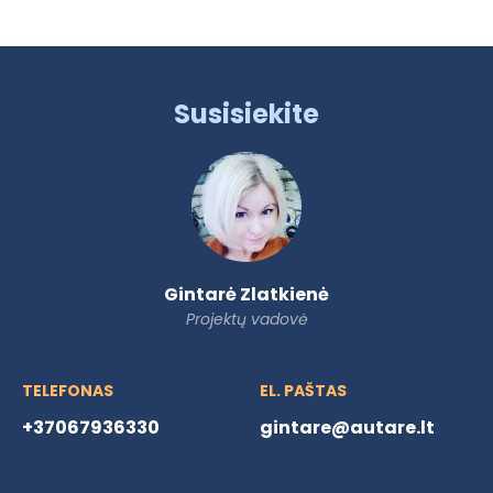
Susisiekite
Gintarė Zlatkienė
Projektų vadovė
TELEFONAS
EL. PAŠTAS
+37067936330
gintare@autare.lt