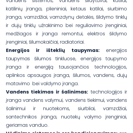
vandens sistemos, vandens šildytuvai, katilai,
katilinių įranga, plieniniai, ketaus katilai, siurbimo
įranga, vamzdžiai, vamzdynų detalės, šildymo tinklų
ir dujų tinklų užrakinimo bei reguliavimo įrenginiai,
medžiagos ir įranga remontui, elektros šildymo
įrenginiai, šilumokaičiai, radiatoriai.
Energijos ir išteklių taupymas:
energijos
taupymas šilumos tinkluose, energijos taupymo
įranga ir energiją tausojančios technologijos,
aplinkos apsaugos įranga, šilumos, vandens, dujų
matavimo bei valdymo įranga.
Vandens tiekimas ir šalinimas:
technologijos ir
įranga vandens valymui, vandens tiekimui, vandens
šalinimui ir nuotekoms, siurbliai, vamzdžiai,
santechnikos įranga, nuotekų valymo įrenginiai,
geriamas vanduo.