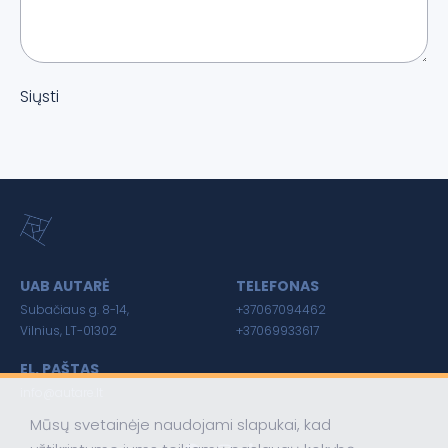
Siųsti
UAB AUTARĖ
TELEFONAS
Subačiaus g. 8-14,
+37067094462
Vilnius, LT-01302
+37069933617
EL. PAŠTAS
info@autare.lt
Mūsų svetainėje naudojami slapukai, kad