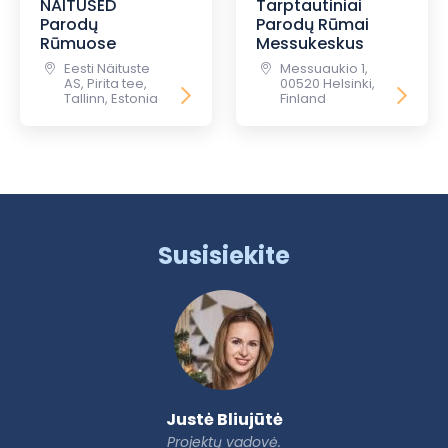
NAITUSED
Tarptautiniai
Parodų
Parodų Rūmai
Rūmuose
Messukeskus
Eesti Näituste
Messuaukio 1,
AS, Pirita tee,
00520 Helsinki,
Tallinn, Estonia
Finland
Susisiekite
Justė Bliujūtė
Projektų vadovė.