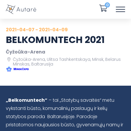
0
2021-04-07 - 2021-04-09
BELKOMUNTECH 2021
Čyžoŭka-Arena
Čyžoŭka-Arena, Ulitsa Tashkentskaya, Minsk, Belarus
Minskas, Baltarusija
„Belkomuntech“
– tai „Statybų savaitės“ metu
vykstanti būsto, komunalinių paslaugų ir kelių
statybos paroda Baltarusijoje. Parodoje
pristatomos naujausios būsto, gyvenamųjų namų ir