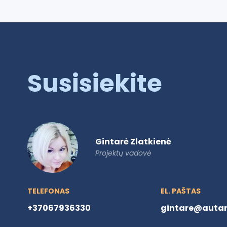
Susisiekite
Gintarė Zlatkienė
Projektų vadovė
TELEFONAS
EL. PAŠTAS
+37067936330
gintare@autare