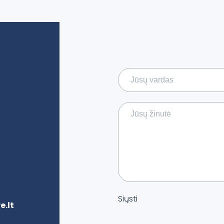
Siųsti
.lt