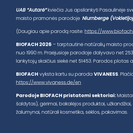
UAB “Autarė”
kviečia Jus apsilankyti Pasaulinėje s
maisto pramonės parodoje
Niurnberge (Vokietijo
(Daugiau apie parodą rasite:
https://www.biofach
BIOFACH 2026
– tarptautinė natūralių maisto pro
nuo 1990 m. Praėjusioje parodoje dalyvavo net 25
lankytojų skaičius siekė net 51453. Parodos plotas 
BIOFACH
vyksta kartu su paroda
VIVANESS
. Plači
https://www.vivaness.de/en
Parodoje BIOFACH pristatomi sektoriai:
Maistas
šaldytas), gėrimai, bakalėjos produktai, užkandžiai, 
žalumynai, natūrali kosmetika, sėklos, pakavimas.