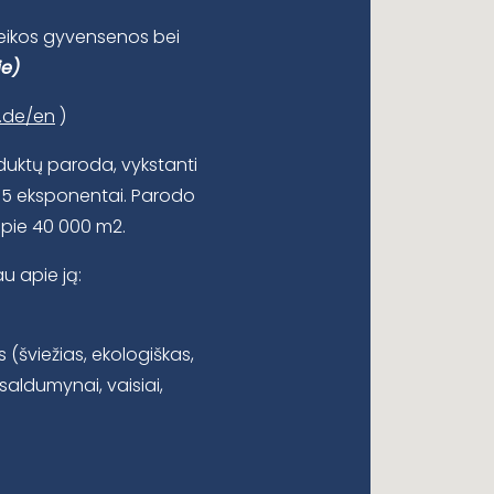
veikos gyvensenos bei
je)
.de/en
)
duktų paroda, vykstanti
35 eksponentai. Parodo
apie 40 000 m2.
au apie ją:
 (šviežias, ekologiškas,
saldumynai, vaisiai,