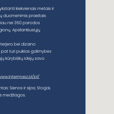
kstanti kiekvienais metais ir
ių duomenimis praeitais
au nei 350 parodos
egionų. Apsilankiusiųjų
terjero bei dizaino
 pat turi puikias galimybes
jų kūrybiškų idėjų savo
www.intermasz.pl/pl/
as: Sienos ir sijos; Stogai,
ns medžiagos.