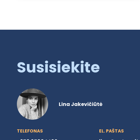
Susisiekite
Lina Jakevičiūtė
TELEFONAS
EL. PAŠTAS