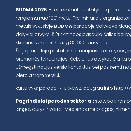
BUDMA 2026
– tai tarptautinė statybos paroda, vy
rengiama nuo 1991 metų. Preliminariais organizator
metais vykusioje
BUDMA
parodoje dalyvavo daugi
dalyviai atvykę iš 21 skirtingos pasaulio šalies bei r
skaičius siekė maždaug 30 000 lankytojų.
Šioje parodoje pristatomos naujausios statybos, in
pramonės tendencijos. Kiekvienas atvykęs čia, taip
užmegzti naujus verslo kontaktus bei pasisemti nau
plėtojamam verslui.
kartu vyks paroda INTERMASZ, daugiau info
http://
Pagrindiniai parodos sektoriai:
statyba ir remont
langai, durys ir vartai; Medienos medžiagos; Akme