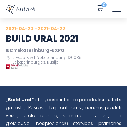
0
2021-04-20 - 2021-04-22
BUILD URAL 2021
IEC Yekaterinburg-EXPO
2 Expo Blvd., Yekaterinburg 620089
Jekaterinburgas, Rusija
„Build Ural“
statybos ir interjero paroda, kuri suteiks
galimybę Rusijos ir tarptautinėms įmonėms pradėti
verslą Uralo regione, viename didžiausių bei
greičiausiai besiplečiančių statybos pramonės