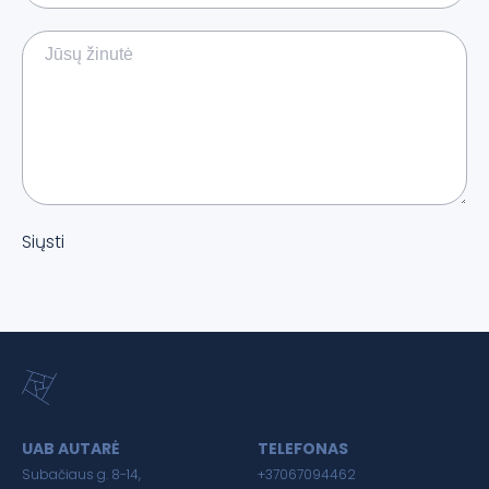
Siųsti
UAB AUTARĖ
TELEFONAS
Subačiaus g. 8-14,
+37067094462