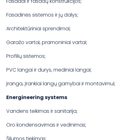
Fasadai ir fasadų konstrukcijos;
Fasadinės sistemos ir jų dalys;
Architektūriniai sprendimai;
Garažo vartai, pramoniniai vartai;
Profilių sistemos;
PVC langai ir durys, mediniai langai;
Įranga, Įrankiai langų gamybai ir montavimui;
Energineering systems
Vandens teikimas ir sanitarija;
Oro kondensavimas ir vedinimas;
Šilumos tiekimas;