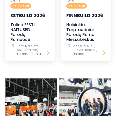
04-11
10-01
DALYVIAMS
DALYVIAMS
ESTBUILD 2026
FINNBUILD 2026
Talino EESTI
Helsinkio
NAITUSED
Tarptautiniai
Parodų
Parodų Rūmai
Rūmuose
Messukeskus
Eesti Näituste
Messuaukio 1,
AS, Pirita tee,
00520 Helsinki,
Tallinn, Estonia
Finland