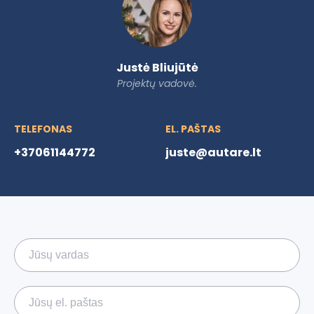
Justė Bliujūtė
Projektų vadovė.
TELEFONAS
EL. PAŠTAS
+37061144772
juste@autare.lt