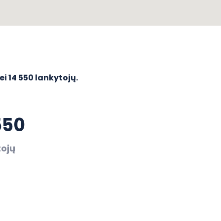
i 14 550 lankytojų.
550
tojų