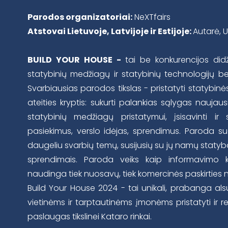
Parodos organizatoriai:
NeXTfairs
Atstovai Lietuvoje, Latvijoje ir Estijoje:
Autarė, 
BUILD YOUR HOUSE -
tai be konkurencijos did
statybinių medžiagų ir statybinių technologijų b
Svarbiausias parodos tikslas - pristatyti statybinės 
ateities kryptis: sukurti palankias sąlygas naujaus
statybinių medžiagų pristatymui, įsisavinti ir 
pasiekimus, verslo idėjas, sprendimus. Paroda 
daugeliu svarbių temų, susijusių su jų namų statyba
sprendimais. Paroda veiks kaip informavimo k
naudinga tiek nuosavų, tiek komercinės paskirties
Build Your House 2024 - tai unikali, prabanga alsu
vietinėms ir tarptautinėms įmonėms pristatyti ir r
paslaugas tikslinei Kataro rinkai.