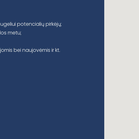
geliui potencialių pirkėjų;
dos metu;
mis bei naujovėmis ir kt.