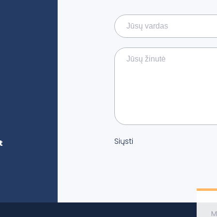
Siųsti
t
M