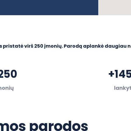
pristatė virš 250 įmonių. Parodą aplankė daugiau ne
250
+14
monių
lanky
os parodos