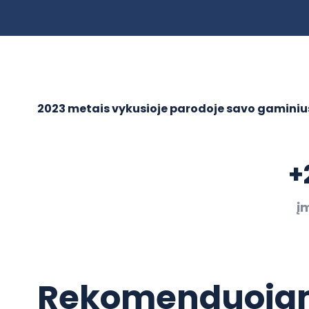
2023 metais vykusioje parodoje savo gaminius 
+
į
Rekomenduojam