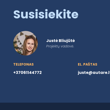
Susisiekite
Justė Bliujūtė
Projektų vadovė.
TELEFONAS
EL. PAŠTAS
+37061144772
juste@autare.l