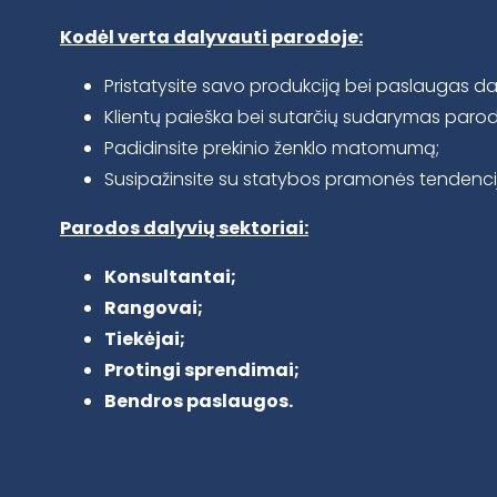
Kodėl verta dalyvauti parodoje:
Pristatysite savo produkciją bei paslaugas dau
Klientų paieška bei sutarčių sudarymas paro
Padidinsite prekinio ženklo matomumą;
Susipažinsite su statybos pramonės tendencijo
Parodos dalyvių sektoriai:
Konsultantai;
Rangovai;
Tiekėjai;
Protingi sprendimai;
Bendros paslaugos.