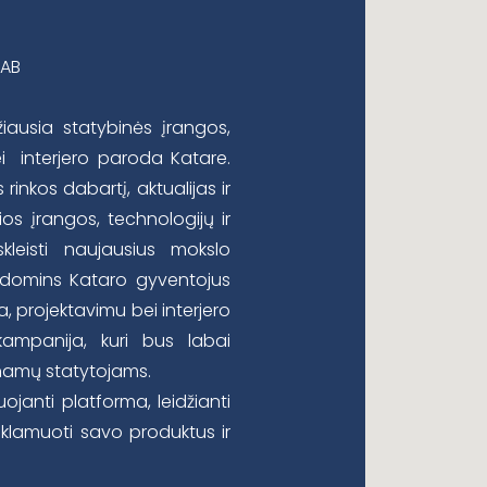
UAB
žiausia statybinės įrangos,
ei interjero paroda Katare.
rinkos dabartį, aktualijas ir
ios įrangos, technologijų ir
skleisti naujausius mokslo
sudomins Kataro gyventojus
, projektavimu bei interjero
ampanija, kuri bus labai
 namų statytojams.
ojanti platforma, leidžianti
eklamuoti savo produktus ir