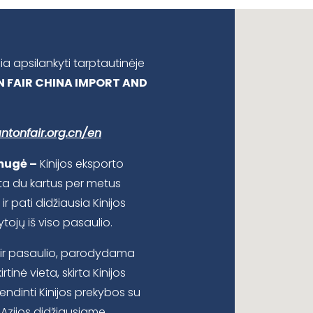
ia apsilankyti tarptautinėje
 FAIR CHINA IMPORT AND
ntonfair.org.cn/en
mugė –
Kinijos eksporto
ta du kartus per metus
r pati didžiausia Kinijos
tojų iš viso pasaulio.
s ir pasaulio, parodydama
rtinė vieta, skirta Kinijos
endinti Kinijos prekybos su
Azijos didžiausiame