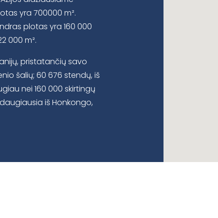
lotas yra 700000 m².
ndras plotas yra 160 000
22 000 m².
ijų, pristatančių savo
nio šalių; 60 676 stendų, iš
giau nei 160 000 skirtingų
o (daugiausia iš Honkongo,