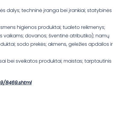
nės dalys; techninė įranga bei įrankiai; statybinės
 asmens higienos produktai; tualeto reikmenys;
ekės vaikams; dovanos; šventinė atributika); namų
produktai; sodo prekės; akmens, geležies apdailos ir
aisai bei sveikatos produktai; maistas; tarptautinis
09/8469.shtml