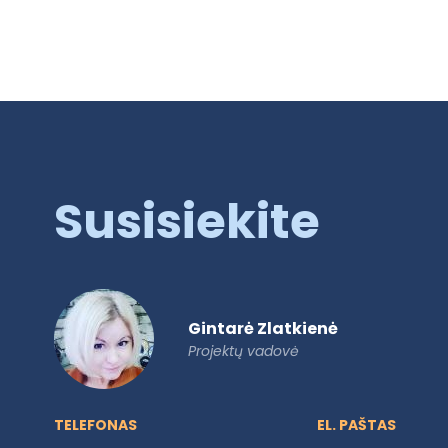
Susisiekite
Gintarė Zlatkienė
Projektų vadovė
TELEFONAS
EL. PAŠTAS