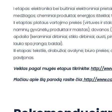
I etapas: elektronika bei buitiniai elektroniniai pri
medžiagos; cheminiai produktai; energijos ištekliai; 
II etaptas: plataus vartojimo prekės (virtuvės ir s
naminių gyvūnėlių produktai ir maistas); dovanos (la
apdaila (keraminiai dirbiniai; stiklo dirbiniai; austi
lauko spa įranga; baldai).
III etapas: tekstilė, drabužiai; avalynė; biuro prekės
paviljonas.
Veiklas pagal mugės etapus tikrinkite:
http://ww
Plačiau apie šią parodą rasite čia:
http://www.ca