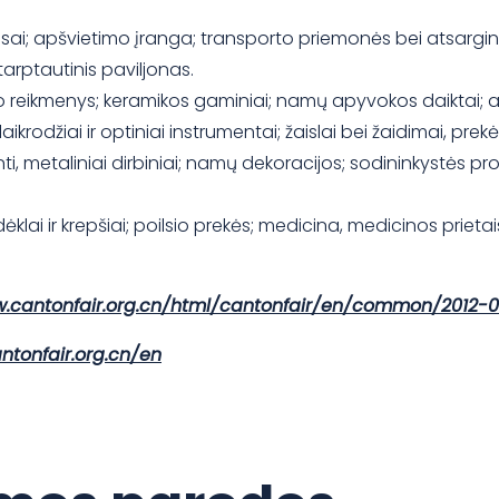
etaisai; apšvietimo įranga; transporto priemonės bei atsargi
tarptautinis paviljonas.
talo reikmenys; keramikos gaminiai; namų apyvokos daiktai;
ikrodžiai ir optiniai instrumentai; žaislai bei žaidimai, pr
, pinti, metaliniai dirbiniai; namų dekoracijos; sodininkystės 
; dėklai ir krepšiai; poilsio prekės; medicina, medicinos priet
w.cantonfair.org.cn/html/cantonfair/en/common/2012-
ntonfair.org.cn/en