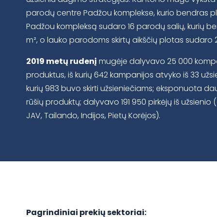
parodų centre Padžou komplekse, kurio bendras p
Padžou kompleksą sudaro 16 parodų salių, kurių be
m², o lauko parodoms skirtų aikščių plotas sudaro 
2019 metų rudenį
mugėje dalyvavo 25 000 kompan
produktus, iš kurių 642 kampanijos atvyko iš 33 užsie
kurių 983 buvo skirti užsieniečiams; eksponuota dau
rūšių produktų; dalyvavo 191 950 pirkėjų iš užsieni
JAV, Tailando, Indijos, Pietų Korėjos).
Pagrindiniai prekių sektoriai: