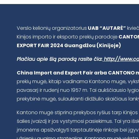
Verslo kelionių organizatorius
UAB “AUTARĖ”
kvieč
Kinijos importo ir eksporto prekių parodoje
CANTON
EXPORT FAIR 2024 Guangdžou (Kinijoje)
Plačiau apie šią parodą rasite čia:
http://www.ca
China Import and Export Fair arba CANTONO 
prekių mugė, kitaip vadinama Kantono muge, vyks
pavasarį ir rudenį nuo 1957 m. Tai aukščiausio lygio i
prekybinė mugė, sulaukianti didžiulio skaičiaus lanky
Kantono mugė stiprina prekybos ryšius tarp Kinijo
šalies įvaizdį ir jos vystymosi pasiekimus. Tai yra išski
įmonėms apsižvalgyti tarptautinėje rinkoje bei įgyv
užsieniu augimo strategijas. Kantono mugė vyksta 