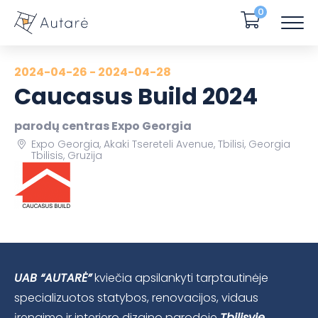
0
2024-04-26 - 2024-04-28
Caucasus Build 2024
parodų centras Expo Georgia
Expo Georgia, Akaki Tsereteli Avenue, Tbilisi, Georgia
Tbilisis, Gruzija
UAB “AUTARĖ”
kviečia apsilankyti tarptautinėje
specializuotos statybos, renovacijos, vidaus
įrengimo ir interjero dizaino parodoje
Tbilisyje