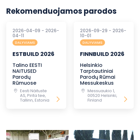
Rekomenduojamos parodos
2026-04-09 - 2026-
2026-09-29 - 2026-
04-11
10-01
DALYVIAMS
DALYVIAMS
ESTBUILD 2026
FINNBUILD 2026
Talino EESTI
Helsinkio
NAITUSED
Tarptautiniai
Parodų
Parodų Rūmai
Rūmuose
Messukeskus
Eesti Näituste
Messuaukio 1,
AS, Pirita tee,
00520 Helsinki,
Tallinn, Estonia
Finland