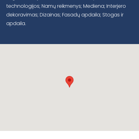
technologijos; Namų reikmenys; Mediena; Interjero
dekoravimas; Dizainas; Fasadų apdaila; Stogas ir
apdaila.