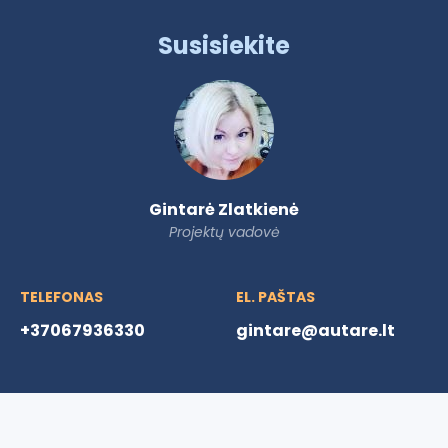
Susisiekite
Gintarė Zlatkienė
Projektų vadovė
TELEFONAS
EL. PAŠTAS
+37067936330
gintare@autare.lt