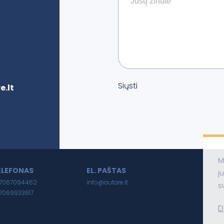
Siųsti
.lt
M
ELEFONAS
EL. PAŠTAS
j
7067094462
info@autare.lt
s
7069933617
D