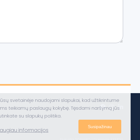
ūsų svetainėje naudojami slapukai, kad užtikrintume
ums teikiamų paslaugų kokybę. Tęsdami naršymą jūs
utinkate su slapukų politika.
Susipažinau
augiau informacijos
Sukurta
SONARO
| Dizainas
KEMDU