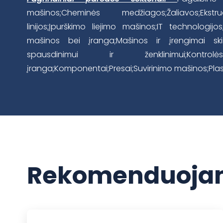
mašinos;Cheminės medžiagos;Žaliavos;Ekst
linijos;Įpurškimo liejimo mašinos;IT technologij
mašinos bei įranga;Mašinos ir įrengimai skir
spausdinimui ir ženklinimui;Kon
įranga;Komponentai;Presai;Suvirinimo mašinos;Pl
Rekomenduojam