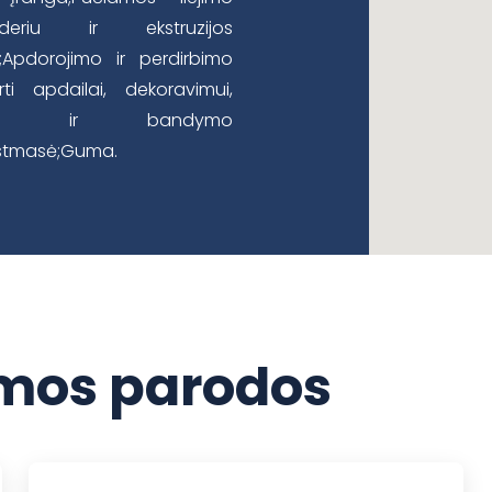
ruderiu ir ekstruzijos
os;Apdorojimo ir perdirbimo
ti apdailai, dekoravimui,
trolės ir bandymo
astmasė;Guma.
os parodos