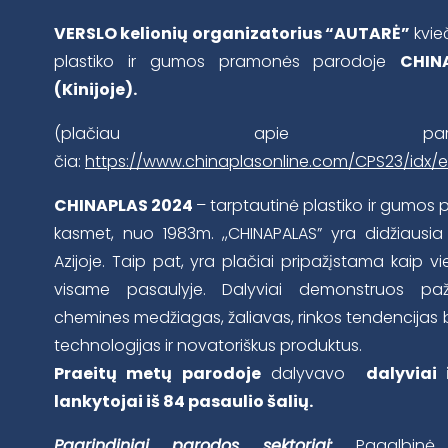
VERSLO kelionių organizatorius “AUTARĖ”
kvieč
plastiko ir gumos pramonės parodoje
CHIN
(Kinijoje).
(plačiau apie par
čia:
https://www.chinaplasonline.com/CPS23/idx
CHINAPLAS 2024
– tarptautinė plastiko ir gumos
kasmet, nuo 1983m. ,,CHINAPALAS” yra didžiausi
Azijoje. Taip pat, yra plačiai pripažįstama kaip v
visame pasaulyje. Dalyviai demonstruos paž
chemines medžiagas, žaliavas, rinkos tendencijas be
technologijas ir novatoriškus produktus.
Praeitų metų parodoje
dalyvavo
dalyviai
lankytojai iš 84 pasaulio šalių.
Pagrindiniai parodos sektoriai:
Pagalbinė