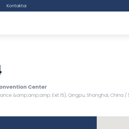
Kontaktai
4
Convention Center
trance &amp;amp;amp; Exit 15), Qingpu, Shanghai, China