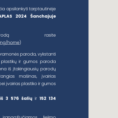
ia apsilankyti tarptautinėje
APLAS 2024
Šanchajuje
odą rasite
/eng/home
)
 pramonės paroda, vykstanti
a plastikų ir gumos paroda
iena iš įtakingiausių parodų
angias mašinas, įvairias
i įvairias plastiko ir gumos
 iš 3 576 šalių
ir
152 134
 įranga;Pučiamos liejimo