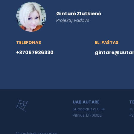
Gintarė Zlatkienė
Projektų vadovė
TELEFONAS
EL. PAŠTAS
+37067936330
gintare@autare
UAB AUTARĖ
T
Subačiaus g. 8-14,
+3
Vilnius, LT-01302
+3
Visos teisės saugomos.