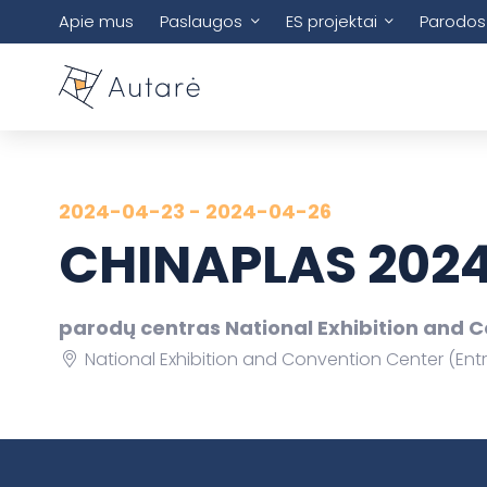
Apie mus
Paslaugos
ES projektai
Parodos
2024-04-23 - 2024-04-26
CHINAPLAS 202
parodų centras National Exhibition and 
National Exhibition and Convention Center (En