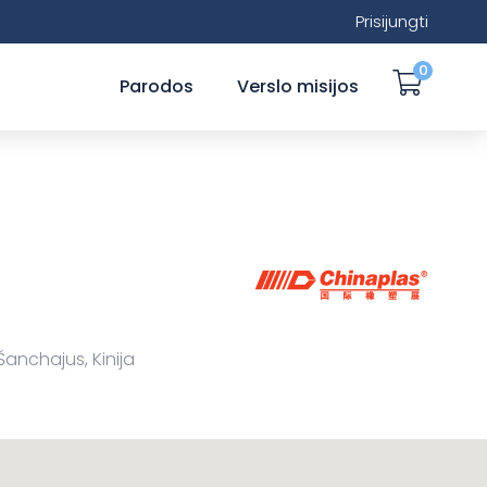
Prisijungti
0
Parodos
Verslo misijos
Šanchajus, Kinija