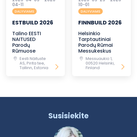
04-11
10-01
DALYVIAMS
DALYVIAMS
ESTBUILD 2026
FINNBUILD 2026
Talino EESTI
Helsinkio
NAITUSED
Tarptautiniai
Parodų
Parodų Rūmai
Rūmuose
Messukeskus
Eesti Näituste
Messuaukio 1,
AS, Pirita tee,
00520 Helsinki,
Tallinn, Estonia
Finland
Susisiekite