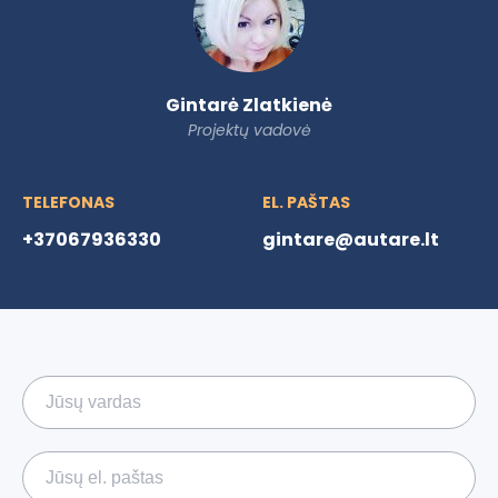
Gintarė Zlatkienė
Projektų vadovė
TELEFONAS
EL. PAŠTAS
+37067936330
gintare@autare.lt