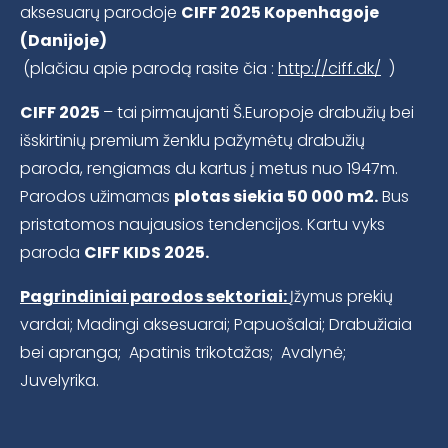
aksesuarų parodoje
CIFF 2025
Kopenhagoje
(Danijoje)
(plačiau apie parodą rasite čia :
http://ciff.dk/
)
CIFF 2025
– tai pirmaujanti Š.Europoje drabužių bei
išskirtinių premium ženklu pažymėtų drabužių
paroda, rengiamas du kartus į metus nuo 1947m.
Parodos užimamas
plotas siekia 50 000 m2.
Bus
pristatomos naujausios tendencijos. Kartu vyks
paroda
CIFF KIDS 2025.
Pagrindiniai parodos sektoriai:
Įžymus prekių
vardai; Madingi aksesuarai; Papuošalai; Drabužiaia
bei apranga; Apatinis trikotažas; Avalynė;
Juvelyrika.