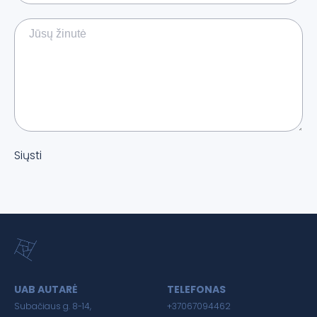
Siųsti
UAB AUTARĖ
TELEFONAS
Subačiaus g. 8-14,
+37067094462