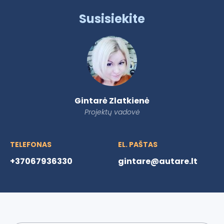
Susisiekite
Gintarė Zlatkienė
Projektų vadovė
TELEFONAS
EL. PAŠTAS
+37067936330
gintare@autare.lt