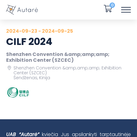
0
2024-09-23 - 2024-09-25
CILF 2024
Shenzhen Convention &amp;amp;amp;
Exhibition Center (SZCEC)
Shenzhen Convention &amp;amp;amp; Exhibition
Center (SZCEC)
Šendženas, Kinija
UAB “Autarė”
kviečia Jus apsilankyti tarptautinėje