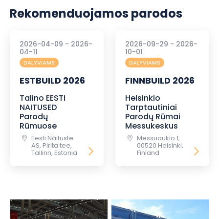
Rekomenduojamos parodos
2026-04-09 - 2026-
2026-09-29 - 2026-
04-11
10-01
DALYVIAMS
DALYVIAMS
ESTBUILD 2026
FINNBUILD 2026
Talino EESTI
Helsinkio
NAITUSED
Tarptautiniai
Parodų
Parodų Rūmai
Rūmuose
Messukeskus
Eesti Näituste
Messuaukio 1,
AS, Pirita tee,
00520 Helsinki,
Tallinn, Estonia
Finland