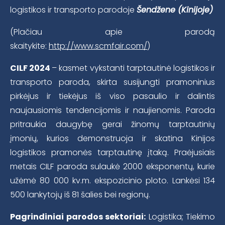
logistikos ir transporto parodoje
Šendžene (Kinijoje)
(Plačiau apie parodą
skaitykite:
http://www.scmfair.com/
)
CILF 2024
– kasmet vykstanti tarptautinė logistikos ir
transporto paroda, skirta susijungti pramoninius
pirkėjus ir tiekėjus iš viso pasaulio ir dalintis
naujausiomis tendencijomis ir naujienomis. Paroda
pritraukia daugybę gerai žinomų tarptautinių
įmonių, kurios demonstruoja ir skatina Kinijos
logistikos pramonės tarptautinę įtaką. Praėjusiais
metais CILF paroda sulaukė 2000 eksponentų, kurie
užėmė 80 000 kv.m. ekspozicinio ploto. Lankėsi 134
500 lankytojų iš 81 šalies bei regionų.
Pagrindiniai parodos sektoriai:
Logistika; Tiekimo