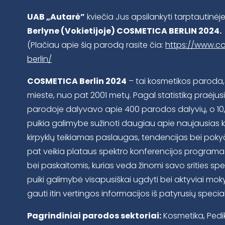
UAB „Autarė”
kviečia Jus apsilankyti tarptautinė
Berlyne (Vokietijoje) COSMETICA BERLIN 2024.
(Plačiau apie šią parodą rasite čia:
https://www.c
berlin/
COSMETICA Berlin 2024
– tai kosmetikos paroda,
mieste, nuo pat 2001 metų. Pagal statistiką praėju
parodoje dalyvavo apie 400 parodos dalyvių, o 10
puikia galimybe sužinoti daugiau apie naujausias k
kirpyklų teikiamas paslaugas, tendencijas bei pokyč
pat veikia plataus spektro konferencijos programa s
bei paskaitomis, kurias veda žinomi savo srities speci
puiki galimybė visapusiškai ugdyti bei aktyviai mok
gauti itin vertingos informacijos iš patyrusių special
Pagrindiniai parodos sektoriai:
Kosmetika, Pedik