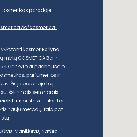
je kosmetikos parodoje
osmetica.de/cosmetica-
 vykstanti kasmet Berlyno
sių metų COSMETICA Berlin
,543 lankytojai pasinaudojo
osmetikos, parfumerijos ir
ius. Šioje parodoje taip
u išskirtiniais seminarais
alistai ir profesionalai. Tai
ytis naujų metodų, taip pat
istų.
iūras, Manikiūras, Natūrali