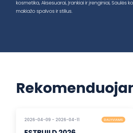
kosmetika, Aksesuarai, Įrankiai ir įrenginiai, Saulės
makiažo spalvos ir stilius.
Rekomenduojam
2026-04-09 - 2026-04-11
DALYVIAMS
ESTBUILD 2026