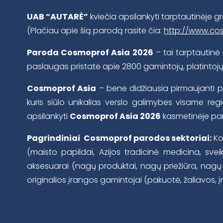
UAB “AUTARĖ”
kviečia apsilankyti tarptautinėje gr
(Plačiau apie šią parodą rasite čia:
http://www.co
Paroda Cosmoprof Asia 2026
– tai tarptautinė
paslaugas pristatė apie 2800 gamintojų, platintojų ir 
Cosmoprof Asia
– bene didžiausia pirmaujanti pa
kuris siūlo unikalias verslo galimybes visame regi
apsilankyti
Cosmoprof Asia 2026
kasmetinėje pa
Pagrindiniai Cosmoprof parodos sektoriai:
Kos
(maisto papildai, Azijos tradicinė medicina, svei
aksesuarai (nagų produktai, nagų priežiūra, nagų pr
originalios įrangos gamintojai (pakuotė, žaliavos, įre