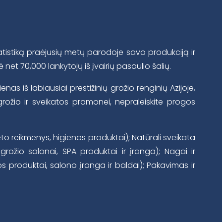
atistiką praėjusių metų parodoje savo produkciją ir
 net 70,000 lankytojų iš įvairių pasaulio šalių.
s iš labiausiai prestižinių grožio renginių Azijoje,
 grožio ir sveikatos pramonei, nepraleiskite progos
to reikmenys, higienos produktai); Natūrali sveikata
grožio salonai, SPA produktai ir įranga); Nagai ir
os produktai, salono įranga ir baldai); Pakavimas ir