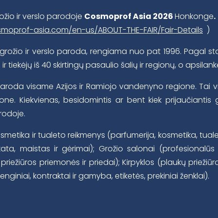
ožio ir verslo parodoje
Cosmoprof Asia 2026
Honkonge
.
smoprof-asia.com/en-us/ABOUT-THE-FAIR/Fair-Details
)
 grožio ir verslo paroda, rengiama nuo pat 1996. Pagal st
tiekėjų iš 40 skirtingų pasaulio šalių ir regionų, o apsilankė
roda visame Azijos ir Ramiojo vandenyno regione. Tai viena
one. Kiekvienas, besidomintis ar bent kiek prijaučiantis
rodoje.
metika ir tualeto reikmenys (parfumerija, kosmetika, tuale
kata, maistas ir gėrimai); Grožio salonai (profesionalūs 
iežiūros priemonės ir priedai); Kirpyklos (plaukų priežiūr
nginiai, kontraktai ir gamyba, etiketės, prekiniai ženklai).