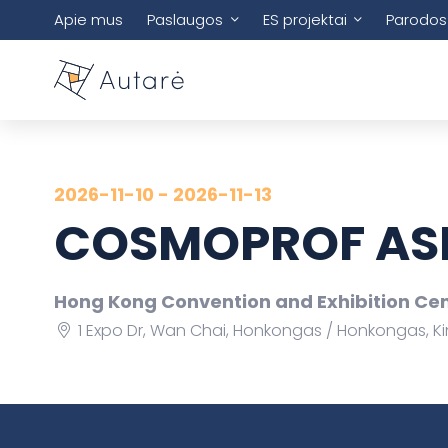
Apie mus
Paslaugos
ES projektai
Parodos
2026-11-10 - 2026-11-13
COSMOPROF ASI
Hong Kong Convention and Exhibition Ce
1 Expo Dr, Wan Chai, Honkongas
Honkongas, Ki