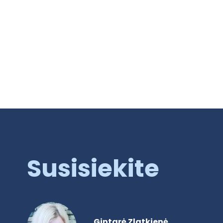
Susisiekite
Gintarė Zlatkienė