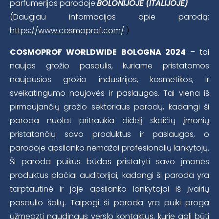
parfumerijos parodoje
BOLONIJOJE (ITALIJOJE)
(Daugiau informacijos apie parodą:
https://www.cosmoprof.com/
)
COSMOPROF WORLDWIDE BOLOGNA 2024
– tai
naujas grožio pasaulis, kuriame pristatomos
naujausios grožio industrijos, kosmetikos, ir
sveikatingumo naujovės ir paslaugos. Tai viena iš
pirmaujančių grožio sektoriaus parodų, kadangi ši
paroda nuolat pritraukia didelį skaičių įmonių
pristatančių savo produktus ir paslaugas, o
parodoje apsilanko nemažai profesionalių lankytojų.
Ši paroda puikus būdas pristatyti savo įmonės
produktus plačiai auditorijai, kadangi ši paroda yra
tarptautinė ir joje apsilanko lankytojai iš įvairių
pasaulio šalių. Taipogi ši paroda yra puiki proga
užmegzti naudingus verslo kontaktus, kurie gali būti