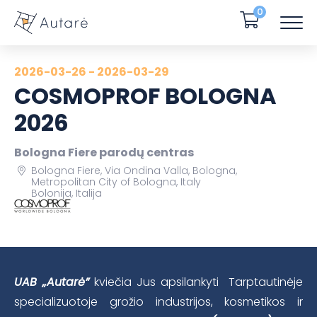
0
2026-03-26 - 2026-03-29
COSMOPROF BOLOGNA
2026
Bologna Fiere parodų centras
Bologna Fiere, Via Ondina Valla, Bologna,
Metropolitan City of Bologna, Italy
Bolonija, Italija
UAB „Autarė”
kviečia Jus apsilankyti Tarptautinėje
specializuotoje grožio industrijos, kosmetikos ir