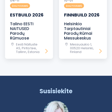
04-11
10-01
DALYVIAMS
DALYVIAMS
ESTBUILD 2026
FINNBUILD 2026
Talino EESTI
Helsinkio
NAITUSED
Tarptautiniai
Parodų
Parodų Rūmai
Rūmuose
Messukeskus
Eesti Näituste
Messuaukio 1,
AS, Pirita tee,
00520 Helsinki,
Tallinn, Estonia
Finland
Susisiekite