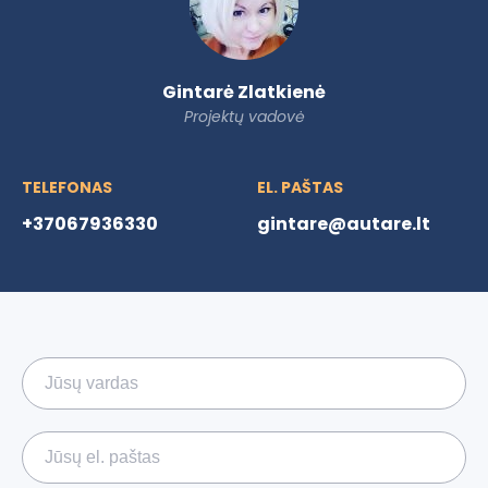
Gintarė Zlatkienė
Projektų vadovė
TELEFONAS
EL. PAŠTAS
+37067936330
gintare@autare.lt