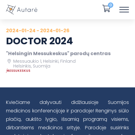
0
2024-01-24 - 2024-01-26
DOCTOR 2024
"Helsingin Messukeskus" parodų centras
Messuaukio 1, Helsinki, Finland
Helsinkis, Suomija
Kviečiame dalyvauti didžiausioje Suomijos
medicinos konferencijoje ir parodoje! Renginys siūlo
plačią, aukšto lygio, išsamią programą visiems,
dirbantiems medicinos srityje. Parodoje susirinks