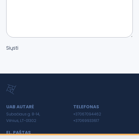
Siųsti
UAB AUTARĖ
TELEFONAS
Subačiaus g. 8-14,
+37067094462
Vilnius, LT-01302
+37069933617
EL. PAŠTAS