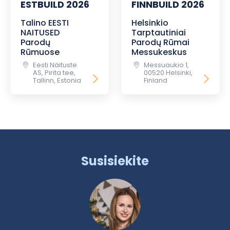
ESTBUILD 2026
FINNBUILD 2026
Talino EESTI
Helsinkio
NAITUSED
Tarptautiniai
Parodų
Parodų Rūmai
Rūmuose
Messukeskus
Eesti Näituste
Messuaukio 1,
AS, Pirita tee,
00520 Helsinki,
Tallinn, Estonia
Finland
Susisiekite