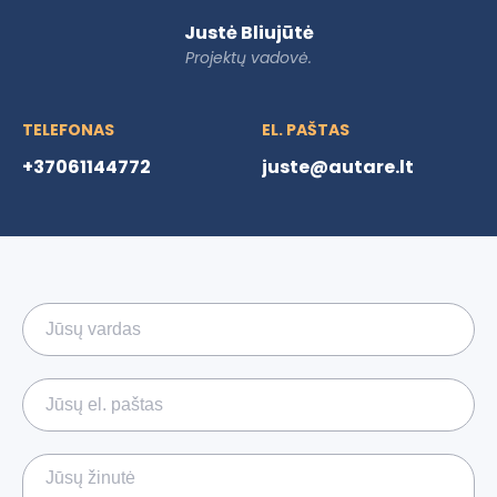
Justė Bliujūtė
Projektų vadovė.
TELEFONAS
EL. PAŠTAS
+37061144772
juste@autare.lt