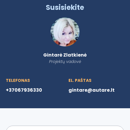
Susisiekite
Gintarė Zlatkienė
Projektų vadovė
TELEFONAS
EL. PAŠTAS
+37067936330
gintare@autare.lt