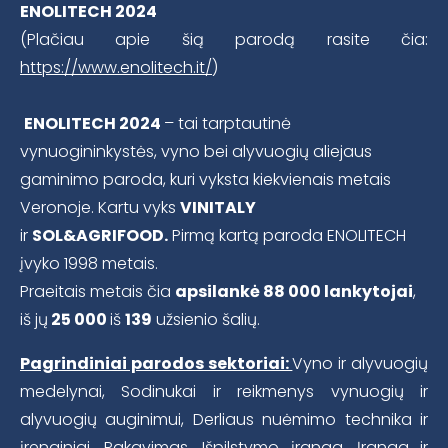
ENOLITECH 2024
(Plačiau apie šią parodą rasite čia:
https://www.enolitech.it/
)
ENOLITECH 2024
– tai tarptautinė
vynuogininkystės, vyno bei alyvuogių aliejaus
gaminimo paroda, kuri vyksta kiekvienais metais
Veronoje. Kartu vyks
VINITALY
ir
SOL&AGRIFOOD
.
Pirmą kartą paroda ENOLITECH
įvyko 1998 metais.
Praeitais metais čia
apsilankė 88 000 lankytojai
,
iš jų
25 000
iš
139
užsienio šalių.
Pagrindiniai parodos sektoriai:
Vyno ir alyvuogių
medelynai, Sodinukai ir reikmenys vynuogių ir
alyvuogių auginimui, Derliaus nuėmimo technika ir
įrenginiai, Pakavimas, Išpilstymo įranga, Įranga ir