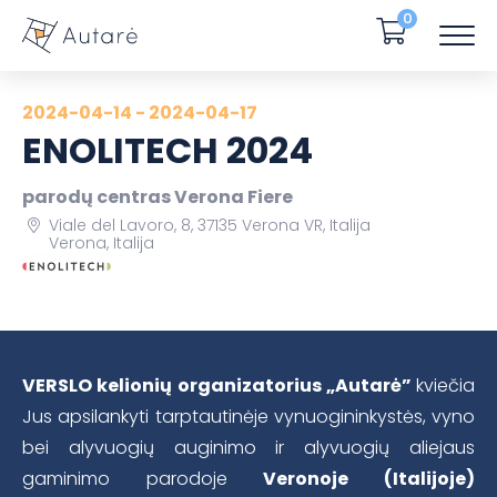
0
2024-04-14 - 2024-04-17
ENOLITECH 2024
parodų centras Verona Fiere
Viale del Lavoro, 8, 37135 Verona VR, Italija
Verona, Italija
VERSLO kelionių organizatorius „Autarė”
kviečia
Jus apsilankyti tarptautinėje vynuogininkystės, vyno
bei alyvuogių auginimo ir alyvuogių aliejaus
gaminimo parodoje
Veronoje (Italijoje)