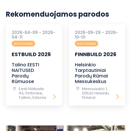
Rekomenduojamos parodos
2026-04-09 - 2026-
2026-09-29 - 2026-
04-11
10-01
DALYVIAMS
DALYVIAMS
ESTBUILD 2026
FINNBUILD 2026
Talino EESTI
Helsinkio
NAITUSED
Tarptautiniai
Parodų
Parodų Rūmai
Rūmuose
Messukeskus
Eesti Näituste
Messuaukio 1,
AS, Pirita tee,
00520 Helsinki,
Tallinn, Estonia
Finland