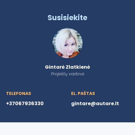
Susisiekite
Gintarė Zlatkienė
Projektų vadovė
TELEFONAS
EL. PAŠTAS
+37067936330
gintare@autare.lt