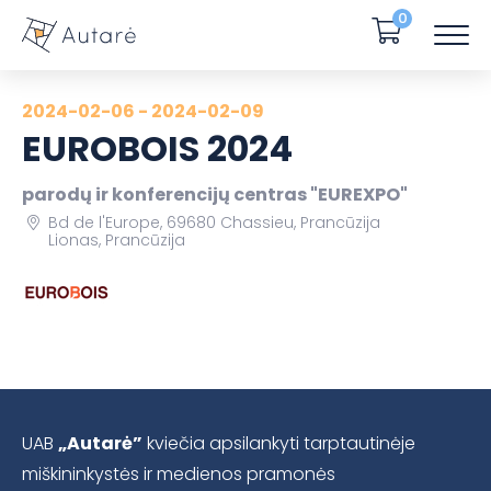
0
2024-02-06 - 2024-02-09
EUROBOIS 2024
parodų ir konferencijų centras "EUREXPO"
Bd de l'Europe, 69680 Chassieu, Prancūzija
Lionas, Prancūzija
UAB
„Autarė”
kviečia apsilankyti tarptautinėje
miškininkystės ir medienos pramonės