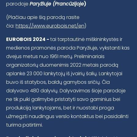
parodoje
Paryžiuje (Prancūzijoje
)
(Plačiau apie šią parodą rasite
čia:
https://www.eurobois.net/en
)
EUROBOIS 2024 -
tai tarptautinė miškininkystės ir
medienos pramonės paroda Paryžiuje, vykstanti kas
dvejus metus nuo 1961 metų. Preliminariais
organizatorių duomenimis 2022 metais parodą
aplankė 23 000 lankytojų iš įvairių šalių. Lankytojai
buvo iš statybos, baldų gamybos sričių. Čia
dalyvavo 480 dalyvių. Dalyvavimas šioje parodoje
ne tik puiki galimybė pristatyti savo gaminius bei
produkciją lankytojams, bet ir nuostabi proga
užmegzti naudingus verslo kontaktus bei pasidalinti
turima patirtimi.