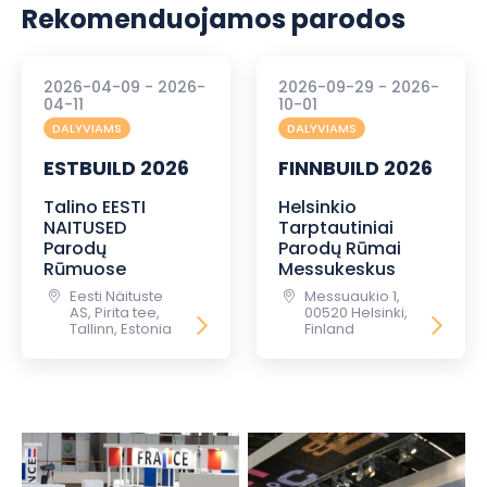
Rekomenduojamos parodos
2026-04-09 - 2026-
2026-09-29 - 2026-
04-11
10-01
DALYVIAMS
DALYVIAMS
ESTBUILD 2026
FINNBUILD 2026
Talino EESTI
Helsinkio
NAITUSED
Tarptautiniai
Parodų
Parodų Rūmai
Rūmuose
Messukeskus
Eesti Näituste
Messuaukio 1,
AS, Pirita tee,
00520 Helsinki,
Tallinn, Estonia
Finland