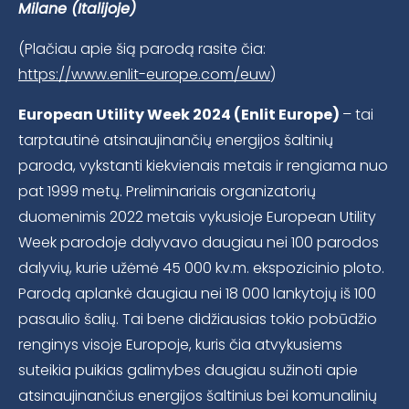
Milane
(Italijoje)
(Plačiau apie šią parodą rasite čia:
https://www.enlit-europe.com/euw
)
European Utility Week 2024 (Enlit Europe)
– tai
tarptautinė atsinaujinančių energijos šaltinių
paroda, vykstanti kiekvienais metais ir rengiama nuo
pat 1999 metų. Preliminariais organizatorių
duomenimis 2022 metais vykusioje European Utility
Week parodoje dalyvavo daugiau nei 100 parodos
dalyvių, kurie užėmė 45 000 kv.m. ekspozicinio ploto.
Parodą aplankė daugiau nei 18 000 lankytojų iš 100
pasaulio šalių. Tai bene didžiausias tokio pobūdžio
renginys visoje Europoje, kuris čia atvykusiems
suteikia puikias galimybes daugiau sužinoti apie
atsinaujinančius energijos šaltinius bei komunalinių