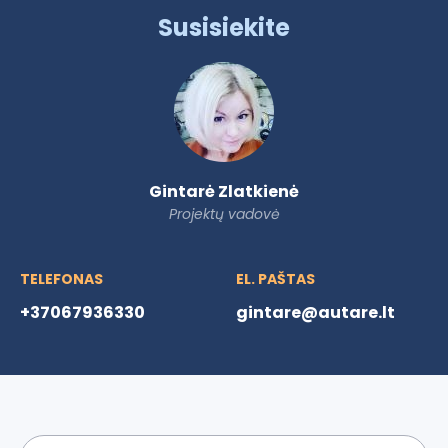
Susisiekite
Gintarė Zlatkienė
Projektų vadovė
TELEFONAS
EL. PAŠTAS
+37067936330
gintare@autare.lt