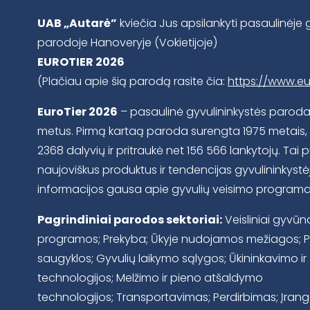
UAB „Autarė”
kviečia Jus apsilankyti pasaulinėje 
parodoje Hanoveryje (Vokietijoje)
EUROTIER 2026
(Plačiau apie šią parodą rasite čia:
https://www.eu
EuroTier 2026
– pasaulinė gyvulininkystės parod
metus. Pirmą kartaą paroda surengta 1975 metais, 
2368 dalyvių ir pritraukė net 156 566 lankytojų. Tai 
naujoviškus produktus ir tendencijas gyvulininkyst
informacijos gausa apie gyvulių veisimo programas
Pagrindiniai parodos sektoriai:
Veisliniai gyvūna
programos; Prekyba; Ūkyje nudojamos mežiagos; Pa
saugyklos; Gyvulių laikymo sąlygos; Ūkininkavimo ir
technologijos; Melžimo ir pieno atšaldymo
technologijos; Transportavimas; Perdirbimas; Įranga