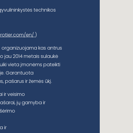
gyvulininkystės technikos
rotier.com/en/
)
a organizuojama kas antrus
o jau 2014 metais sulaukė
puiki vieta įmonėms pateikti
ėje. Garantuota
, pašarus ir žemės ūkį.
i ir veisimo
šarai, jų gamyba ir
 šėrimo
 ir