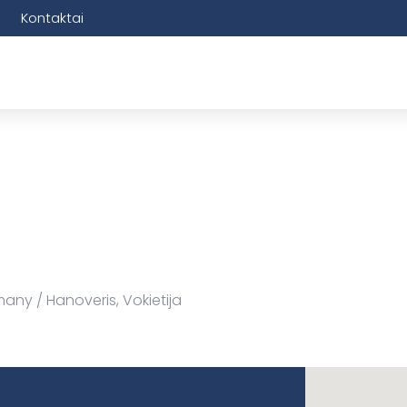
Kontaktai
rmany
Hanoveris, Vokietija