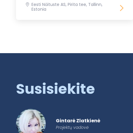
Eesti Näituste AS, Pirita tee, Tallinn,
Estonia
Susisiekite
Gintarė Zlatkienė
Projektų vadovė