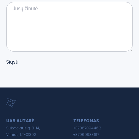
Siųsti
UAB AUTARĖ
TELEFONAS
Subačiaus g. 8-14,
+37067094462
Vilnius, LT-01302
+37069933617