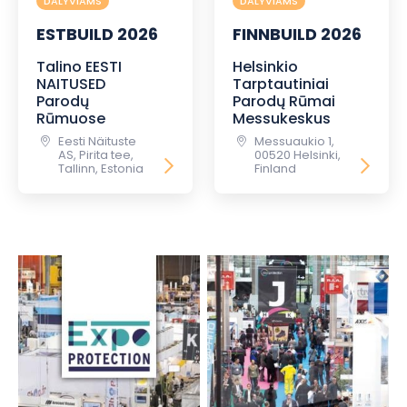
DALYVIAMS
DALYVIAMS
ESTBUILD 2026
FINNBUILD 2026
Talino EESTI
Helsinkio
NAITUSED
Tarptautiniai
Parodų
Parodų Rūmai
Rūmuose
Messukeskus
Eesti Näituste
Messuaukio 1,
AS, Pirita tee,
00520 Helsinki,
Tallinn, Estonia
Finland