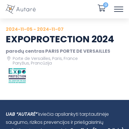
0
2024-11-05 - 2024-11-07
EXPOPROTECTION 2024
parodų centras PARIS PORTE DE VERSAILLES
Porte de Versailles, Paris, France
Paryžius, Prancūzija
UAB “AUTARĖ”
kviečia apsilankyti tarptautinėje
saugumo, rizikos prevencijos ir priešgaisrinių