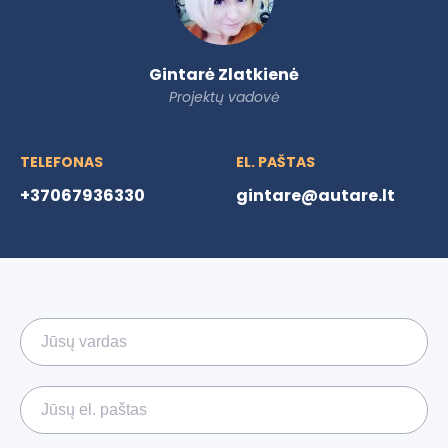
Gintarė Zlatkienė
Projektų vadovė
TELEFONAS
EL. PAŠTAS
+37067936330
gintare@autare.lt