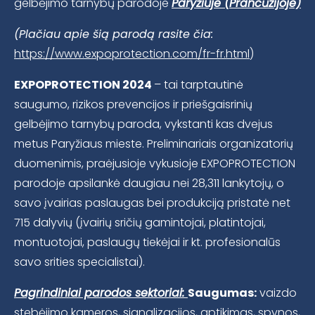
gelbėjimo tarnybų parodoje
Paryžiuje (Prancūzijoje)
(Plačiau apie šią parodą rasite čia:
https://www.expoprotection.com/fr-fr.html
)
EXPOPROTECTION 2024
– tai tarptautinė
saugumo, rizikos prevencijos ir priešgaisrinių
gelbėjimo tarnybų paroda, vykstanti kas dvejus
metus Paryžiaus mieste. Preliminariais organizatorių
duomenimis, praėjusioje vykusioje EXPOPROTECTION
parodoje apsilankė daugiau nei 28,311 lankytojų, o
savo įvairias paslaugas bei produkciją pristatė net
715 dalyvių (įvairių sričių gamintojai, platintojai,
montuotojai, paslaugų tiekėjai ir kt. profesionalūs
savo srities specialistai).
Pagrindiniai parodos sektoriai:
Saugumas:
vaizdo
stebėjimo kameros, signalizacijos, aptikimas, spynos,