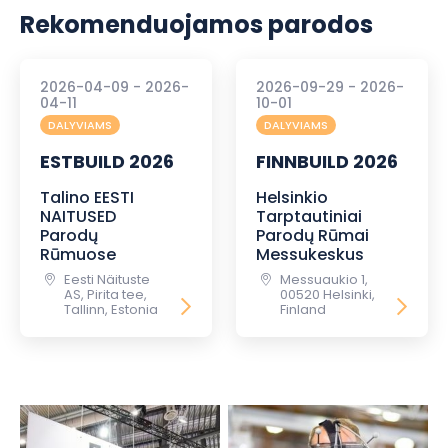
Rekomenduojamos parodos
2026-04-09 - 2026-
2026-09-29 - 2026-
04-11
10-01
DALYVIAMS
DALYVIAMS
ESTBUILD 2026
FINNBUILD 2026
Talino EESTI
Helsinkio
NAITUSED
Tarptautiniai
Parodų
Parodų Rūmai
Rūmuose
Messukeskus
Eesti Näituste
Messuaukio 1,
AS, Pirita tee,
00520 Helsinki,
Tallinn, Estonia
Finland