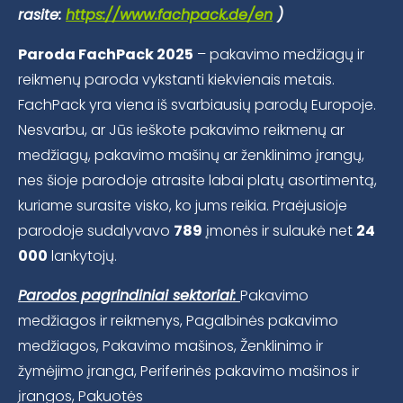
rasite:
https://www.fachpack.de/en
)
Paroda FachPack 2025
– pakavimo medžiagų ir
reikmenų paroda vykstanti kiekvienais metais.
FachPack yra viena iš svarbiausių parodų Europoje.
Nesvarbu, ar Jūs ieškote pakavimo reikmenų ar
medžiagų, pakavimo mašinų ar ženklinimo įrangų,
nes šioje parodoje atrasite labai platų asortimentą,
kuriame surasite visko, ko jums reikia. Praėjusioje
parodoje sudalyvavo
789
įmonės ir sulaukė net
24
000
lankytojų.
Parodos pagrindiniai sektoriai:
Pakavimo
medžiagos ir reikmenys, Pagalbinės pakavimo
medžiagos, Pakavimo mašinos, Ženklinimo ir
žymėjimo įranga, Periferinės pakavimo mašinos ir
įrangos, Pakuotės