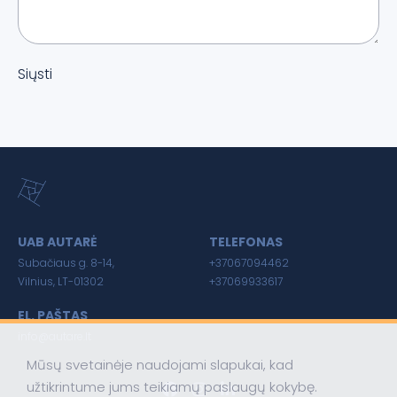
Siųsti
UAB AUTARĖ
TELEFONAS
Subačiaus g. 8-14,
+37067094462
Vilnius, LT-01302
+37069933617
EL. PAŠTAS
info@autare.lt
Mūsų svetainėje naudojami slapukai, kad
užtikrintume jums teikiamų paslaugų kokybę.