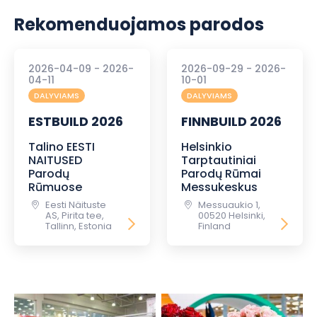
Rekomenduojamos parodos
2026-04-09 - 2026-
2026-09-29 - 2026-
04-11
10-01
DALYVIAMS
DALYVIAMS
ESTBUILD 2026
FINNBUILD 2026
Talino EESTI
Helsinkio
NAITUSED
Tarptautiniai
Parodų
Parodų Rūmai
Rūmuose
Messukeskus
Eesti Näituste
Messuaukio 1,
AS, Pirita tee,
00520 Helsinki,
Tallinn, Estonia
Finland