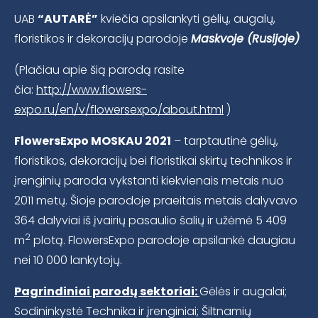
UAB
“AUTARĖ”
kviečia apsilankyti gėlių, augalų,
floristikos ir dekoracijų parodoje
Maskvoje (Rusijoje)
(Plačiau apie šią parodą rasite
čia:
http://www.flowers-
expo.ru/en/v/flowersexpo/about.html
)
FlowersExpo MOSKAU 2021
– tarptautinė gėlių,
floristikos, dekoracijų bei floristikai skirtų technikos ir
įrenginių paroda vykstanti kiekvienais metais nuo
2011 metų. Šioje parodoje praeitais metais dalyvavo
364 dalyviai iš įvairių pasaulio šalių ir užėmė 5 409
2
m
plotą. FlowersExpo parodoje apsilankė daugiau
nei 10 000 lankytojų.
Pagrindiniai parodų sektoriai:
Gėlės ir augalai;
Sodininkystė Technika ir įrenginiai; Šiltnamių