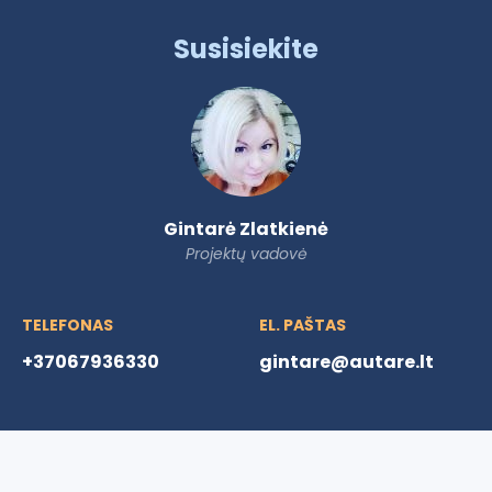
Susisiekite
Gintarė Zlatkienė
Projektų vadovė
TELEFONAS
EL. PAŠTAS
+37067936330
gintare@autare.lt