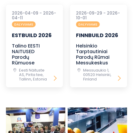
2026-04-09 - 2026-
2026-09-29 - 2026-
04-11
10-01
DALYVIAMS
DALYVIAMS
ESTBUILD 2026
FINNBUILD 2026
Talino EESTI
Helsinkio
NAITUSED
Tarptautiniai
Parodų
Parodų Rūmai
Rūmuose
Messukeskus
Eesti Näituste
Messuaukio 1,
AS, Pirita tee,
00520 Helsinki,
Tallinn, Estonia
Finland