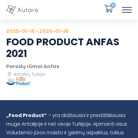
0
2020-01-15 - 2020-01-18
FOOD PRODUCT ANFAS
2021
Parodų rūmai Anfas
Antalija, Turkija
„Food Product“
– yra didžiausia ir prestižiškiausia
mugė Antalijoje ir net visoje Turkijoje. Apimanti visus
Viduržemio jūros maisto ir gėrimų aspektus, tokius