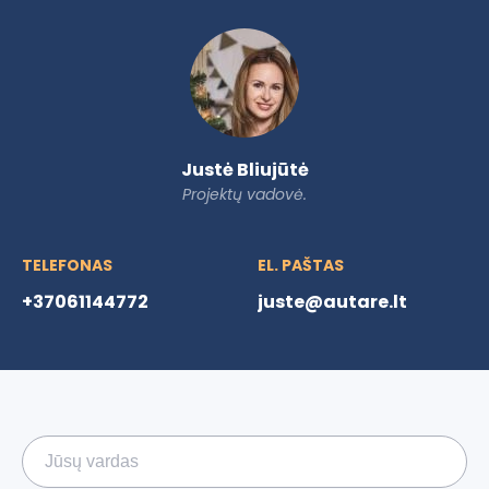
Justė Bliujūtė
Projektų vadovė.
TELEFONAS
EL. PAŠTAS
+37061144772
juste@autare.lt