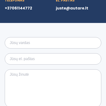
TELEFONAS
EL. PAŠTAS
+37061144772
juste@autare.lt