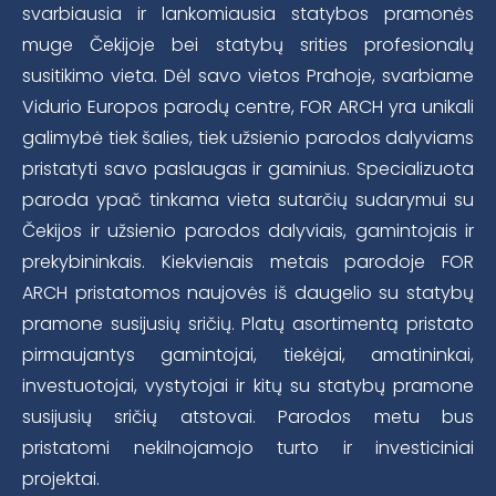
svarbiausia ir lankomiausia statybos pramonės
muge Čekijoje bei statybų srities profesionalų
susitikimo vieta. Dėl savo vietos Prahoje, svarbiame
Vidurio Europos parodų centre, FOR ARCH yra unikali
galimybė tiek šalies, tiek užsienio parodos dalyviams
pristatyti savo paslaugas ir gaminius. Specializuota
paroda ypač tinkama vieta sutarčių sudarymui su
Čekijos ir užsienio parodos dalyviais, gamintojais ir
prekybininkais. Kiekvienais metais parodoje FOR
ARCH pristatomos naujovės iš daugelio su statybų
pramone susijusių sričių. Platų asortimentą pristato
pirmaujantys gamintojai, tiekėjai, amatininkai,
investuotojai, vystytojai ir kitų su statybų pramone
susijusių sričių atstovai. Parodos metu bus
pristatomi nekilnojamojo turto ir investiciniai
projektai.