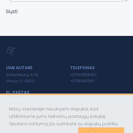
Siųsti
UAB AUTARĖ
TELEFONAS
Subačiaus g. 8-14,
+37067094462
Vilnius, LT-01302
+37069933617
EL. PAŠTAS
info@autare.lt
Mūsų svetainėje naudojami slapukai, kad
užtikrintume jums teikiamų paslaugų kokybę.
Tęsdami naršymą jūs sutinkate su slapukų politika.