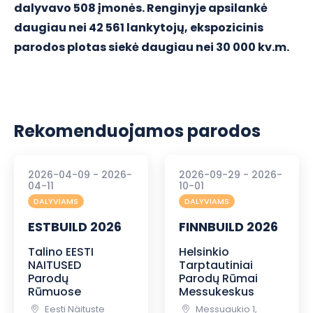
dalyvavo 508 įmonės. Renginyje apsilankė
daugiau nei 42 561 lankytojų, ekspozicinis
parodos plotas siekė daugiau nei 30 000 kv.m.
Rekomenduojamos parodos
2026-04-09 - 2026-
2026-09-29 - 2026-
04-11
10-01
DALYVIAMS
DALYVIAMS
ESTBUILD 2026
FINNBUILD 2026
Talino EESTI
Helsinkio
NAITUSED
Tarptautiniai
Parodų
Parodų Rūmai
Rūmuose
Messukeskus
Eesti Näituste
Messuaukio 1,