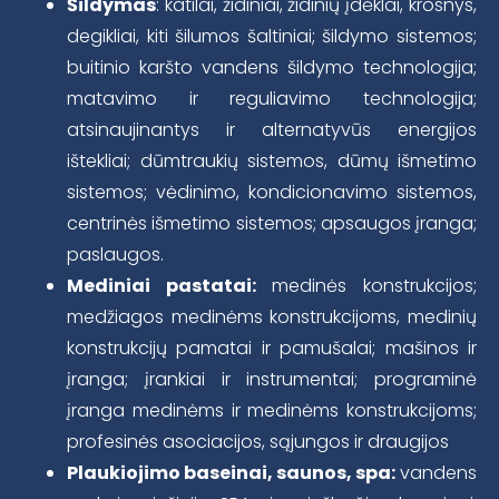
Šildymas
: katilai, židiniai, židinių įdėklai, krosnys,
degikliai, kiti šilumos šaltiniai; šildymo sistemos;
buitinio karšto vandens šildymo technologija;
matavimo ir reguliavimo technologija;
atsinaujinantys ir alternatyvūs energijos
ištekliai; dūmtraukių sistemos, dūmų išmetimo
sistemos; vėdinimo, kondicionavimo sistemos,
centrinės išmetimo sistemos; apsaugos įranga;
paslaugos.
Mediniai pastatai:
medinės konstrukcijos;
medžiagos medinėms konstrukcijoms, medinių
konstrukcijų pamatai ir pamušalai; mašinos ir
įranga; įrankiai ir instrumentai; programinė
įranga medinėms ir medinėms konstrukcijoms;
profesinės asociacijos, sąjungos ir draugijos
Plaukiojimo baseinai, saunos, sp
a:
vandens