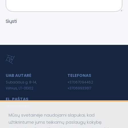
Siųsti
UAB AUTARĖ
TELEFONAS
Subačiaus g. 8-14,
+37067094462
Vilnius, LT-01302
+37069933617
EL. PAŠTAS
info@autare.lt
Mūsų svetainėje naudojami slapukai, kad
užtikrintume jums teikiamų paslaugų kokybę.