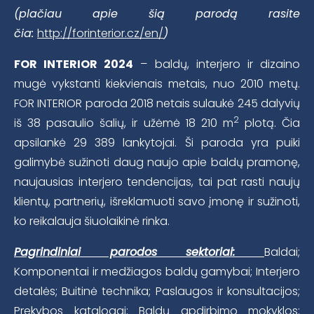
(plačiau apie šią parodą rasite
čia:
http://forinterior.cz/en/
)
FOR INTERIOR 2024
– baldų, interjero ir dizaino
mugė vykstanti kiekvienais metais, nuo 2010 metų.
FOR INTERIOR paroda 2018 netais sulaukė 245 dalyvių
2
iš 38 pasaulio šalių, ir užėmė 18 210 m
plotą. Čia
apsilankė 29 389 lankytojai. Ši paroda yra puiki
galimybė sužinoti daug naujo apie baldų pramonę,
naujausias interjero tendencijas, tai pat rasti naujų
klientų, partnerių, išreklamuoti savo įmonę ir sužinoti,
ko reikalauja šiuolaikinė rinka.
Pagrindiniai parodos sektoriai:
Baldai;
Komponentai ir medžiagos baldų gamybai; Interjero
detalės; Buitinė technika; Paslaugos ir konsultacijos;
Prekybos katalogai; Baldų apdirbimo mokyklos;