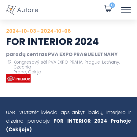
0
2024-10-03 - 2024-10-06
FOR INTERIOR 2024
parodų centras PVA EXPO PRAGUE LETNANY
Kongresový sál PVA EXPO PRAHA, Prague-Letňany,
Czechia
Praha, Čekija
UAB
“Autarė”
kviečia apsilankyti baldų, interjero ir
dizaino parodoje
FOR INTERIOR 2024 Prahoje
(Čekijoje)