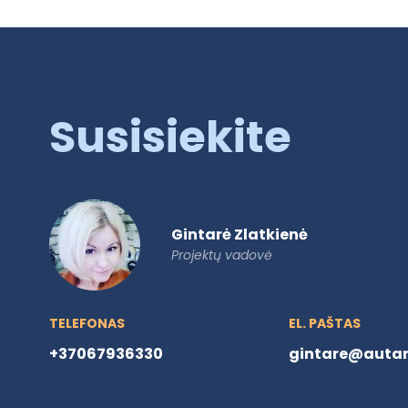
Susisiekite
Gintarė Zlatkienė
Projektų vadovė
TELEFONAS
EL. PAŠTAS
+37067936330
gintare@autare