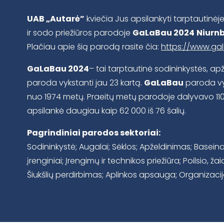
UAB „Autarė”
kviečia Jus apsilankyti tarptautinėj
ir sodo priežiūros parodoje
GaLaBau 2024
Niurnb
Plačiau apie šią parodą rasite čia:
https://www.g
GaLaBau 2024
– tai tarptautinė sodininkystės, apž
paroda vykstanti jau 23 kartą.
GaLaBau
paroda vy
nuo 1974 metų. Praeitų metų parodoje dalyvavo 1102 d
apsilankė daugiau kaip 62 000 iš 76 šalių.
Pagrindiniai parodos sektoriai:
Sodininkystė; Augalai; Sėklos; Apželdinimas; Baseinai
įrenginiai; Įrengimų ir technikos priežiūra; Poilsio, ž
Šiukšlių perdirbimas; Aplinkos apsauga; Organizacij