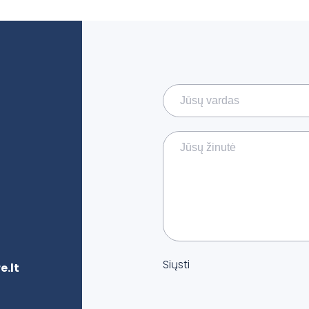
Siųsti
.lt