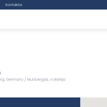
Kontaktai
g
rg, Germany
Niunbergas, Vokietija