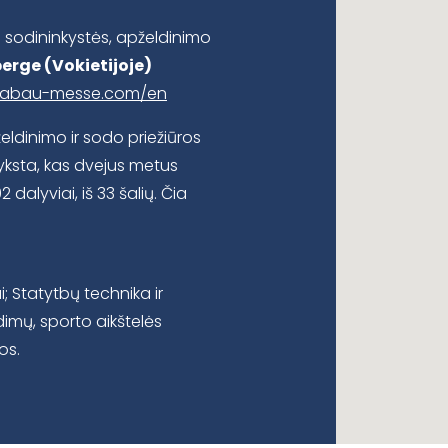
e sodininkystės, apželdinimo
erge (Vokietijoje)
alabau-messe.com/en
eldinimo ir sodo priežiūros
ksta, kas dvejus metus
alyviai, iš 33 šalių. Čia
; Statytbų technika ir
aidimų, sporto aikštelės
os.