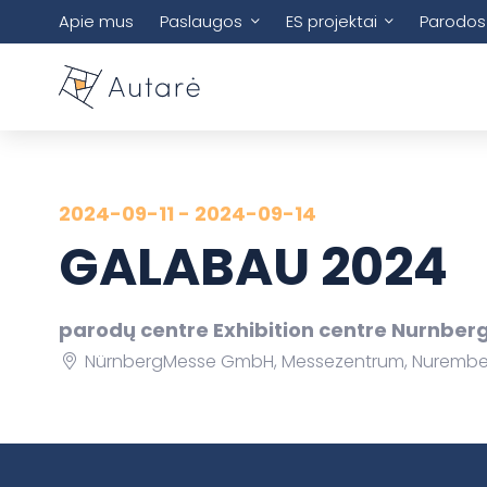
Apie mus
Paslaugos
ES projektai
Parodos
2024-09-11 - 2024-09-14
GALABAU 2024
parodų centre Exhibition centre Nurnber
NürnbergMesse GmbH, Messezentrum, Nurembe