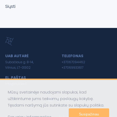
Siųsti
UAB AUTARĖ
TELEFONAS
Subačiaus g. 8-14,
+37067094462
Vilnius, LT-01302
+37069933617
EL. PAŠTAS
info@autare.lt
Mūsų svetainėje naudojami slapukai, kad
užtikrintume jums teikiamų paslaugų kokybę.
Tęsdami naršymą jūs sutinkate su slapukų politika.
Susipažinau