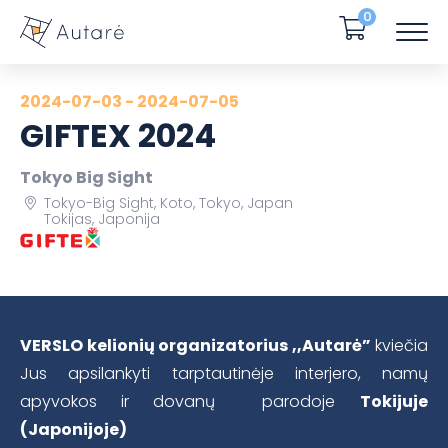
0
2024-07-03 - 2024-07-05
GIFTEX 2024
Tokyo Big Sight
Tokyo-Big Sight, Koto, Tokyo, Japan
Tokijas, Japonija
VERSLO kelionių organizatorius ,,Autarė”
kviečia
Jus apsilankyti tarptautinėje interjero, namų
apyvokos ir dovanų parodoje
Tokijuje
(Japonijoje)