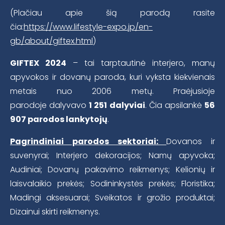
(Plačiau apie šią parodą rasite
čia:
https://www.lifestyle-expo.jp/en-
gb/about/giftex.html
)
GIFTEX 2024
– tai tarptautinė interjero, manų
apyvokos ir dovanų paroda, kuri vyksta kiekvienais
metais nuo 2006 metų. Praėjusioje
parodoje dalyvavo
1 251 dalyviai
. Čia apsilankė
56
907 parodos lankytojų
.
Pagrindiniai parodos sektoriai:
Dovanos ir
suvenyrai; Interjero dekoracijos; Namų apyvoka;
Audiniai; Dovanų pakavimo reikmenys; Kelionių ir
laisvalaikio prekės; Sodininkystės prekės; Floristika;
Madingi aksesuarai; Sveikatos ir grožio produktai;
Dizainui skirti reikmenys.