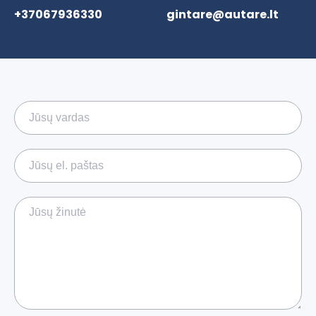
+37067936330
gintare@autare.lt