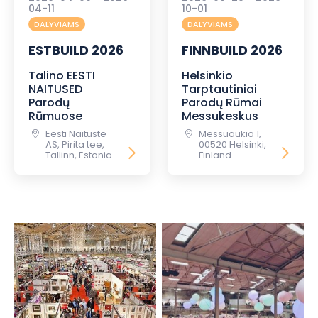
04-11
10-01
DALYVIAMS
DALYVIAMS
ESTBUILD 2026
FINNBUILD 2026
Talino EESTI
Helsinkio
NAITUSED
Tarptautiniai
Parodų
Parodų Rūmai
Rūmuose
Messukeskus
Eesti Näituste
Messuaukio 1,
AS, Pirita tee,
00520 Helsinki,
Tallinn, Estonia
Finland