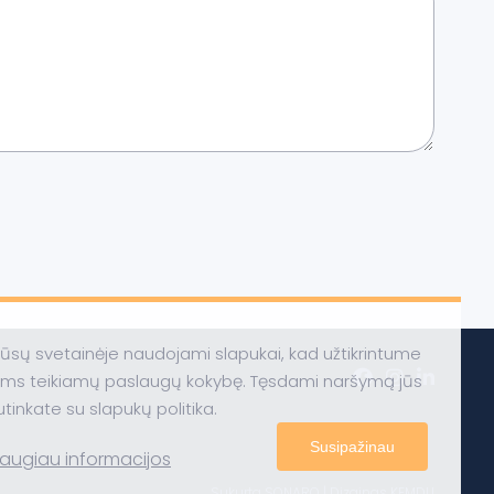
ūsų svetainėje naudojami slapukai, kad užtikrintume
ums teikiamų paslaugų kokybę. Tęsdami naršymą jūs
utinkate su slapukų politika.
Susipažinau
augiau informacijos
Sukurta
SONARO
| Dizainas
KEMDU