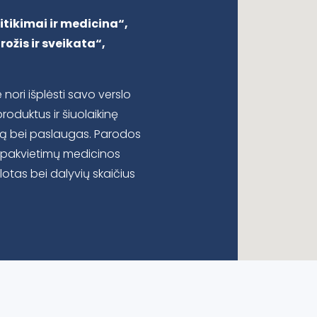
itikimai ir medicina“,
ožis ir sveikata“,
 nori išplėsti savo verslo
roduktus ir šiuolaikinę
iją bei paslaugas. Parodos
0 pakvietimų medicinos
lotas bei dalyvių skaičius