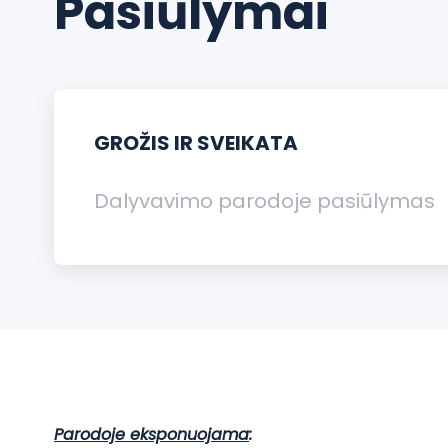
Pasiūlymai
GROŽIS IR SVEIKATA
Dalyvavimo parodoje pasiūlymas
Parodoje eksponuojama
: