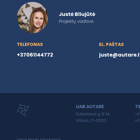
Justė Bliujūtė
Projektų vadovė.
TELEFONAS
EL. PAŠTAS
+37061144772
juste@autare.l
UAB AUTARĖ
T
Subačiaus g. 8-14,
+3
Vilnius, LT-01302
+3
Visos teisės saugomos.