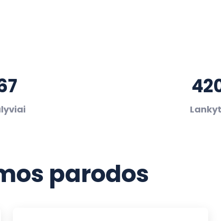
67
42
lyviai
Lankyt
os parodos