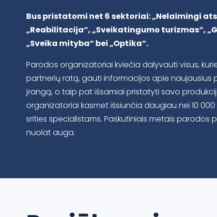
Bus pristatomi net 6 sektoriai: „Nelaimingi ats
„Reabilitacija“, „Sveikatingumo turizmas“, „Gr
„Sveika mityba“ bei „Optika“.
Parodos organizatoriai kviečia dalyvauti visus, kurie
partnerių ratą, gauti informacijos apie naujausius p
įrangą, o taip pat išsamiai pristatyti savo produkc
organizatoriai kasmet išsiunčia daugiau nei 10 00
srities specialistams. Paskutiniais metais parodos p
nuolat auga.