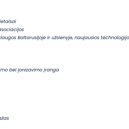
etaisai
 asociacijos
augos Baltarusijoje ir užsienyje, naujausios technologij
nimo bei jonizavimo įranga
ažas