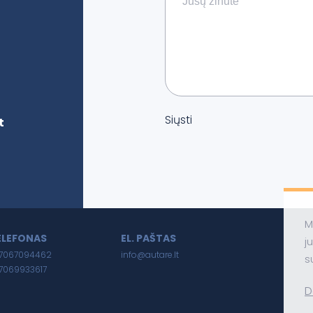
Siųsti
t
M
ELEFONAS
EL. PAŠTAS
j
7067094462
info@autare.lt
s
7069933617
D