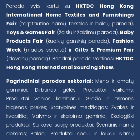
Paroda vyks kartu su
HKTDC Hong Kong
International Home Textiles and Furnishings
Fair
(tarptautine namų tekstilės ir baldų paroda),
Toys & Games Fair
(žaislų ir žaidimų paroda),
Baby
Products Fair
(kudikių gaminių paroda),
Fashion
Week
(mados savaitė) ir
Gifts & Premium Fair
(dovanų parodą). Bendrai paroda vadinasi
HKTDC
Hong Kong International Sourcing Show.
Pagrindiniai parodos sektoriai:
Meno ir amatų
gaminiai; Dirbtinės gėlės; Produktai vaikams;
Produktai vonios kambariui; Grožio ir asmens
higienos prekės; Statybinės medžiagos; Žvakės ir
kvapikliai; Valymo ir skalbimo gaminiai; Ekologiški
produktai; Su kava susiję produktai; Šventinis namų
dekoras; Baldai; Produktai sodui ir laukui; Namų