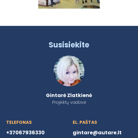
Susisiekite
Gintarė Zlatkienė
Projektų vadovė
TELEFONAS
EL. PAŠTAS
+37067936330
gintare@autare.lt