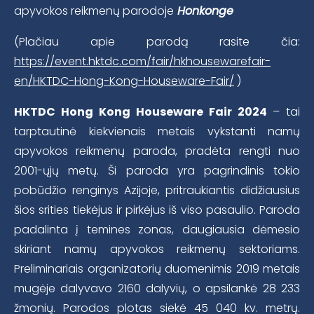
apyvokos reikmenų parodoje
Honkonge
(Plačiau apie parodą rasite čia:
https://event.hktdc.com/fair/hkhousewarefair-
en/HKTDC-Hong-Kong-Houseware-Fair/
)
HKTDC Hong Kong Houseware Fair 2024
– tai
tarptautinė kiekvienais metais vykstanti namų
apyvokos reikmenų paroda, pradėta rengti nuo
2001-ųjų metų. Ši paroda yra pagrindinis tokio
pobūdžio renginys Azijoje, pritraukiantis didžiausius
šios srities tiekėjus ir pirkėjus iš viso pasaulio. Paroda
padalinta į temines zonas, daugiausia dėmesio
skiriant namų apyvokos reikmenų sektoriams.
Preliminariais organizatorių duomenimis 2019 metais
mugėje dalyvavo 2160 dalyvių, o apsilankė 28 233
žmonių. Parodos plotas siekė 45 040 kv. metrų.