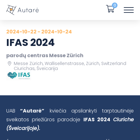
0
2024-10-22 - 2024-10-24
IFAS 2024
parodų centras Messe Zürich
Messe Zürich, Wallisellenstrasse, Zürich, Switzerland
Ciurichas, Šveicarija
UAB
“Autarė”
kviečia apsilankyti tarptautinėje
sveikatos priežiūros parodoje
IFAS 2024
Ciuriche
(Šveicarijoje).