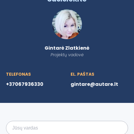
Gintarė Zlatkienė
Projektų vadovė
TELEFONAS
EL. PAŠTAS
+37067936330
gintare@autare.lt