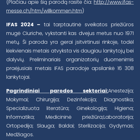
(Plačiau apie šią parodą rasite čia:
http://www.ifas-
messe.ch/htm/willkommen.htm
)
IFAS 2024 –
tai tarptautinė sveikatos priežiūros
mugė Ciuriche, vykstanti kas dvejus metus nuo 1971
metų. Ši paroda yra gerai įsitvirtinusi rinkoje, todėl
kiekvienais metais atvyksta vis daugiau lankytojų bei
dalyvių. Preliminariais organizatorių duomenimis
praėjusiais metais IFAS parodoje apsilankė 16 308
lankytojai.
Pagrindiniai parodos sektoriai:
Anestezija;
Mokymai; Chirurgija; Dezinfekcija; Diagnostika;
Specializuota literatūra; Ginekologija; Higiena;
Informatika; Medicininė priežiūra;Laboratorija;
Ortopedija; Slauga; Baldai; Sterilizacija; Gydymas;
Medžiagos.