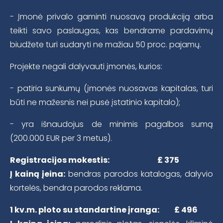
- Įmonė privalo gaminti nuosavą produkciją arba
teikti savo paslaugas, kas bendrame pardavimų
biudžete turi sudaryti ne mažiau 50 proc. pajamų.
Projekte negali dalyvauti įmonės, kurios:
- patiria sunkumų (įmonės nuosavas kapitalas, turi
būti ne mažesnis nei pusė įstatinio kapitalo);
- yra išnaudojus de minimis pagalbos sumą
(200.000 EUR per 3 metus).
Registracijos mokestis: £ 375
Į kainą įeina:
bendras parodos katalogas, dalyvio
kortelės, bendra parodos reklama.
1 kv.m. ploto su standartine įranga: £ 496