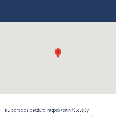
IFE parodos peržiūra:
https://bit.ly/3LcLq3y