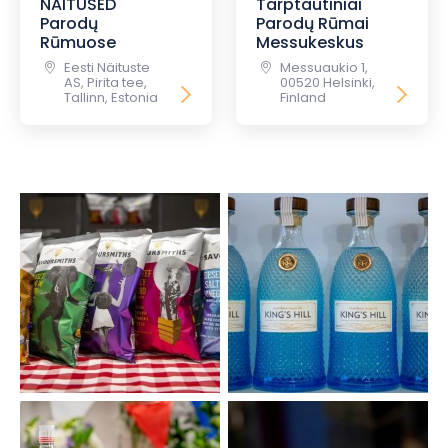
NAITUSED
Tarptautiniai
Parodų
Parodų Rūmai
Rūmuose
Messukeskus
Eesti Näituste
Messuaukio 1,
AS, Pirita tee,
00520 Helsinki,
Tallinn, Estonia
Finland