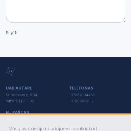
Siųsti
UAB AUTARĖ
TELEFONAS
Subačiaus g. 8-14,
+37067094462
Vilnius, LT-01302
+37069933617
EL. PAŠTAS
info@autare.lt
Mūsų svetainėje naudojami slapukai, kad