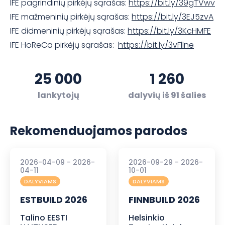
IFE pagrindinių pirkėjų sąrašas:
https://bit.ly/39gTVwv
IFE mažmeninių pirkėjų sąrašas:
https://bit.ly/3EJ5zvA
IFE didmeninių pirkėjų sąrašas:
https://bit.ly/3KcHMFE
IFE HoReCa pirkėjų sąrašas:
https://bit.ly/3vFllne
25 000
1 260
lankytojų
dalyvių iš 91 šalies
Rekomenduojamos parodos
2026-04-09 - 2026-
2026-09-29 - 2026-
04-11
10-01
DALYVIAMS
DALYVIAMS
ESTBUILD 2026
FINNBUILD 2026
Talino EESTI
Helsinkio