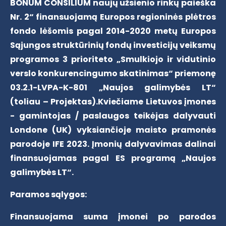
BONUM CONSILIUM naujų užsienio rinkų paieška
Nr. 2“ finansuojamą Europos regioninės plėtros
fondo lėšomis pagal 2014-2020 metų Europos
Sąjungos struktūrinių fondų investicijų veiksmų
programos 3 prioriteto „Smulkiojo ir vidutinio
verslo konkurencingumo skatinimas“ priemonę
03.2.1-LVPA-K-801 „Naujos galimybės LT“
(toliau – Projektas).
Kviečiame Lietuvos įmones
- gamintojas / paslaugos teikėjas dalyvauti
Londone (UK) vyksiančioje maisto pramonės
parodoje IFE 2023. Įmonių dalyvavimas dalinai
finansuojamas pagal ES programą „Naujos
galimybės LT“.
Paramos sąlygos:
Finansuojama suma įmonei po parodos