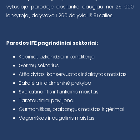
vykusioje parodoje apsilankė daugiau nei 25 000
lankytojai, dalyvavo 1 260 dalyviai iš 91 šalies.
Parodos IFE pagrindiniai sektoriai:
Kepiniai, užkandžiai ir konditerija
Gėrimų sektorius
Atšaldytas, konservuotas ir šaldytas maistas
Bakalėja ir didmeninė prekyba
Sveikatinantis ir funkcinis maistas
Tarptautiniai paviljonai
Gurmaniškas, prabangus maistas ir gėrimai
Veganiškas ir augalinis maistas