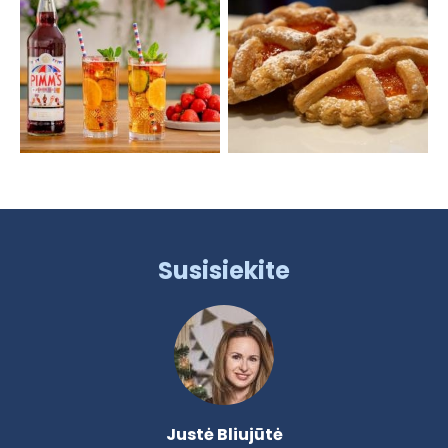
Susisiekite
Justė Bliujūtė