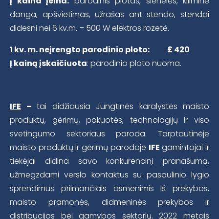
Į kaina įeina:
parodinis plotas, sienelės, kiliminė
danga, apšvietimas, užrašas ant stendo, stendai
didesni nei 6 kv.m. – 500 W elektros rozetė.
1 kv. m. neįrengto parodinio ploto: £ 420
Į kainą įskaičiuota
: parodinio ploto nuoma.
IFE
–
tai didžiausia Jungtinės karalystės maisto
produktų, gėrimų, pakuotės, technologijų ir viso
svetingumo sektoriaus paroda. Tarptautinėje
maisto produktų ir gėrimų parodoje
IFE
gamintojai ir
tiekėjai didina savo konkurencinį pranašumą,
užmegzdami verslo kontaktus su pasaulinio lygio
sprendimus priimančiais asmenimis iš prekybos,
maisto pramonės, didmeninės prekybos ir
distribucijos bei gamybos sektorių. 2022 metais