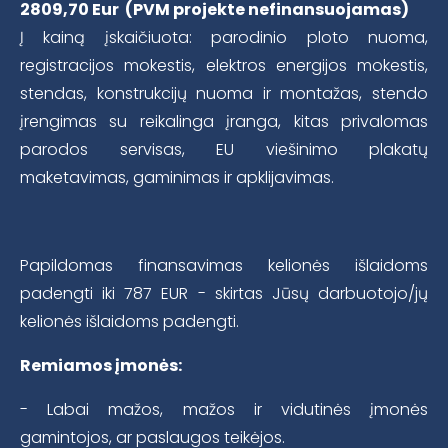
2809,70 Eur (PVM projekte nefinansuojamas)
Į kainą įskaičiuota: parodinio ploto nuoma,
registracijos mokestis, elektros energijos mokestis,
stendas, konstrukcijų nuoma ir montažas, stendo
įrengimas su reikalinga įranga, kitas privalomas
parodos servisas, EU viešinimo plakatų
maketavimas, gaminimas ir apklijavimas.
Papildomas finansavimas kelionės išlaidoms
padengti iki 787 EUR - skirtas Jūsų darbuotojo/jų
kelionės išlaidoms padengti.
Remiamos įmonės:
- Labai mažos, mažos ir vidutinės įmonės
gamintojos, ar paslaugos teikėjos.