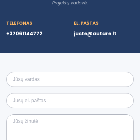
Projektų vadovė.
TELEFONAS
EL. PAŠTAS
+37061144772
juste@autare.lt