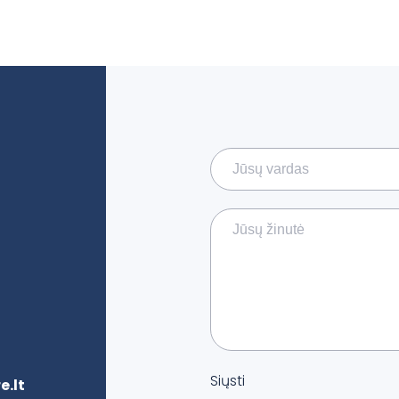
Siųsti
.lt