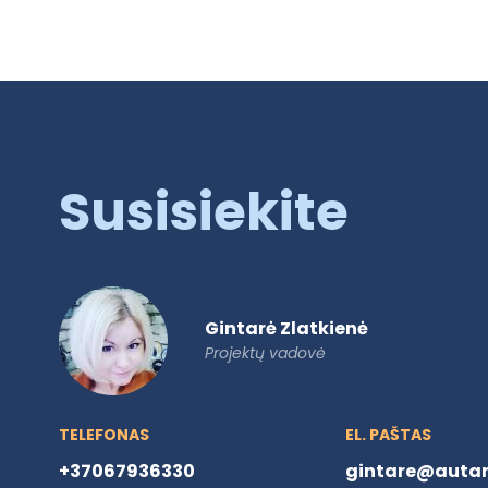
Susisiekite
Gintarė Zlatkienė
Projektų vadovė
TELEFONAS
EL. PAŠTAS
+37067936330
gintare@autare