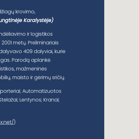
džiagų krovimo,
ngtinėje Karalystėje)
dėliavimo ir logistikos
2001 metų. Preliminariais
alyvavo 409 dalyviai, kurie
augas. Parodą aplankė
gistikos, mažmeninės
lių, maisto ir gėrimų sričių.
sporteriai; Automatizuotos
telažai; Lentynos; Kranai;
x.net/
)