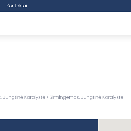
Kontaktai
, Jungtinė Karalystė
Birmingemas, Jungtinė Karalystė