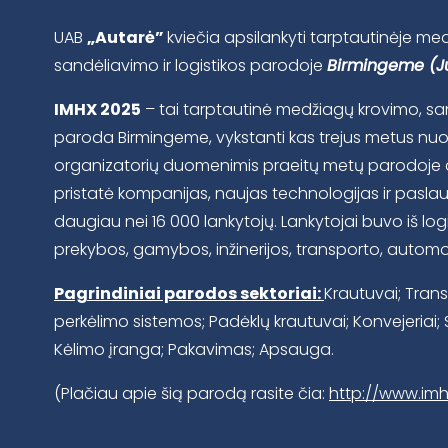
UAB
„Autarė”
kviečia apsilankyti tarptautinėje me
sandėliavimo ir logistikos parodoje
Birmingeme (Ju
IMHX 2025
– tai tarptautinė medžiagų krovimo, san
paroda Birmingeme, vykstanti kas trejus metus nuo 
organizatorių duomenimis praeitų metų parodoje d
pristatė kompanijas, naujas technologijas ir pasl
daugiau nei 16 000 lankytojų. Lankytojai buvo iš lo
prekybos, gamybos, inžinerijos, transporto, automobi
Pagrindiniai parodos sektoriai:
Krautuvai; Tran
perkėlimo sistemos; Padėklų krautuvai; Konvejeriai; S
Kėlimo įranga; Pakavimas; Apsauga.
(Plačiau apie šią parodą rasite čia:
http://www.imh