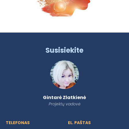
Susisiekite
Gintarė Zlatkienė
Projektų vadovė
TELEFONAS
EL. PAŠTAS