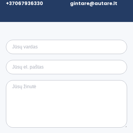
+37067936330
gintare@autare.lt