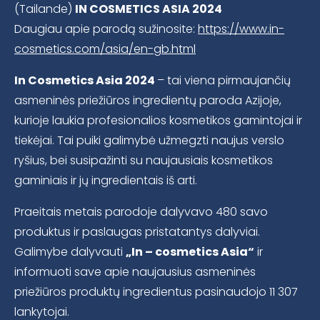
(Tailande)
IN COSMETICS ASIA 2024
Daugiau apie parodą sužinosite:
https://www.in-
cosmetics.com/asia/en-gb.html
In Cosmetics Asia 2024
– tai viena pirmaujančių
asmeninės priežiūros ingredientų paroda Azijoje,
kurioje laukia profesionalios kosmetikos gamintojai ir
tiekėjai. Tai puiki galimybė užmegzti naujus verslo
ryšius, bei susipažinti su naujausiais kosmetikos
gaminiais ir jų ingredientais iš arti.
Praeitais metais parodoje dalyvavo 480 savo
produktus ir paslaugas pristatantys dalyviai.
Galimybe dalyvauti
„In – cosmetics Asia“
ir
informuoti save apie naujausius asmeninės
priežiūros produktų ingredientus pasinaudojo 11 307
lankytojai.