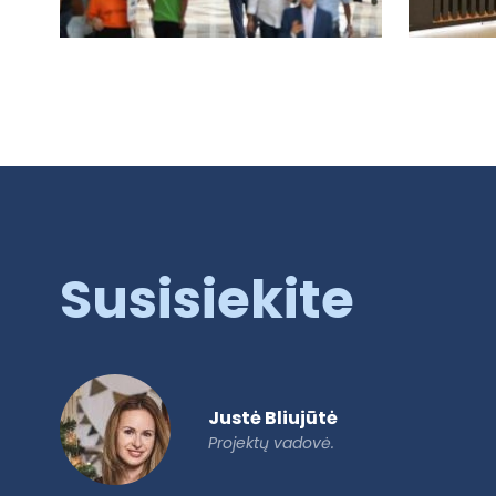
Susisiekite
Justė Bliujūtė
Projektų vadovė.