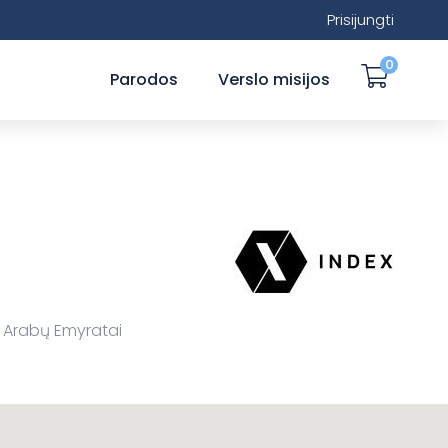
Prisijungti
0
Parodos
Verslo misijos
i Arabų Emyratai