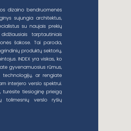
rikos dizaino bendruomenės
inys sujungia architektus,
ecialistus su naujais prekių
didžiausiais tarptautiniais
monės šakose. Tai paroda,
agrindinių produktų sektorių,
mintojus. INDEX yra viskas, ko
inėjate gyvenamuosius rūmus,
 technologijų, ar rengiate
m interjero verslo spektrui.
turėsite tiesioginę prieigą
tų tolimesnių verslo ryšių