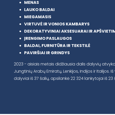
MENAS
LAUKO BALDAI
MIEGAMASIS
VIRTUVĖ IR VONIOS KAMBARYS
DEKORATYVINIAI AKSESUARAI IR APŠVIETI
ĮRENGIMO PASLAUGOS
BALDAI, FURNITŪRA IR TEKSTILĖ
PAVIRŠIAI IR GRINDYS
2023 - aisiais metais didžiausia dalis dalyvių atvyk
Jungtinių Arabų Emiratų, Lenkijos, Indijos ir Italijos. 
dalyviai iš 37 šalių, apsilankė 22 324 lankytojai iš 23 š