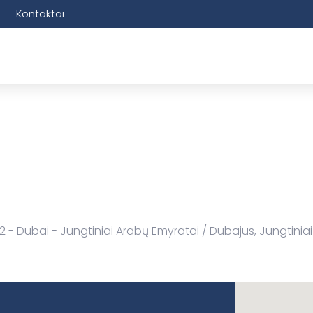
Kontaktai
2 - Dubai - Jungtiniai Arabų Emyratai
Dubajus, Jungtinia