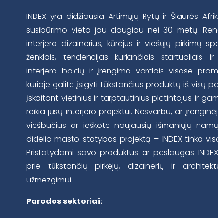
INDEX yra didžiausia Artimųjų Rytų ir Šiaurės Af
susibūrimo vieta jau daugiau nei 30 metų. Reng
interjero dizainerius, kūrėjus ir viešųjų pirkimų sp
ženklais, tendencijas kuriančiais startuoliais ir 
interjero baldų ir įrengimo vardais visose pra
kurioje galite įsigyti tūkstančius produktų iš visų p
įskaitant vietinius ir tarptautinius platintojus ir ga
reikia jūsų interjero projektui. Nesvarbu, ar įreng
viešbučius ar ieškote naujausių išmaniųjų namų
didelio masto statybos projektą – INDEX tinka visa
Pristatydami savo produktus ar paslaugas INDEX, 
prie tūkstančių pirkėjų, dizainerių ir architek
užmezgimui.
Parodos sektoriai: