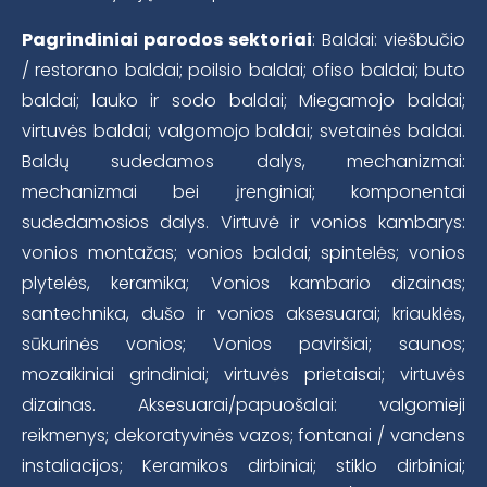
Pagrindiniai parodos sektoriai
: Baldai: viešbučio
/ restorano baldai; poilsio baldai; ofiso baldai; buto
baldai; lauko ir sodo baldai; Miegamojo baldai;
virtuvės baldai; valgomojo baldai; svetainės baldai.
Baldų sudedamos dalys, mechanizmai:
mechanizmai bei įrenginiai; komponentai
sudedamosios dalys. Virtuvė ir vonios kambarys:
vonios montažas; vonios baldai; spintelės; vonios
plytelės, keramika; Vonios kambario dizainas;
santechnika, dušo ir vonios aksesuarai; kriauklės,
sūkurinės vonios; Vonios paviršiai; saunos;
mozaikiniai grindiniai; virtuvės prietaisai; virtuvės
dizainas. Aksesuarai/papuošalai: valgomieji
reikmenys; dekoratyvinės vazos; fontanai / vandens
instaliacijos; Keramikos dirbiniai; stiklo dirbiniai;