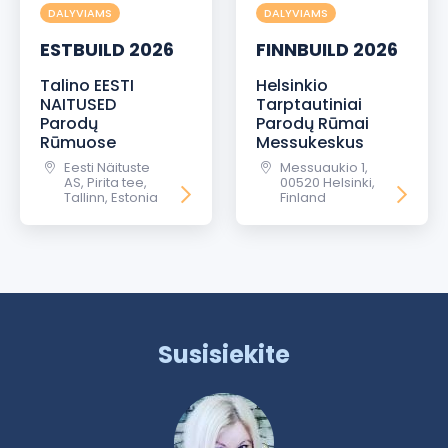
DALYVIAMS
DALYVIAMS
ESTBUILD 2026
FINNBUILD 2026
Talino EESTI
Helsinkio
NAITUSED
Tarptautiniai
Parodų
Parodų Rūmai
Rūmuose
Messukeskus
Eesti Näituste
Messuaukio 1,
AS, Pirita tee,
00520 Helsinki,
Tallinn, Estonia
Finland
Susisiekite