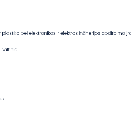
tiko bei elektronikos ir elektros inžinerijos apdirbimo įra
šaltiniai
os