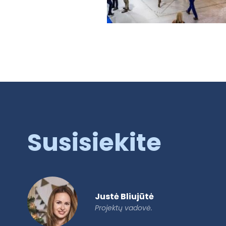
Susisiekite
Justė Bliujūtė
Projektų vadovė.