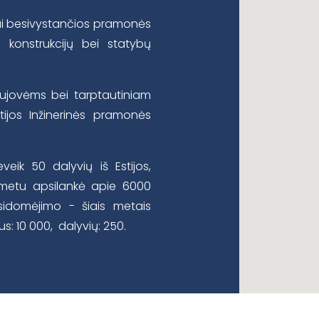
iai besivystančios pramonės
o konstrukcijų bei statybų
aujovėms bei tarptautiniam
ijos Inžinerinės pramonės
ik 50 dalyvių iš Estijos,
os metu apsilankė apie 6000
sidomėjimo - šiais metais
: 10 000, dalyvių: 250.