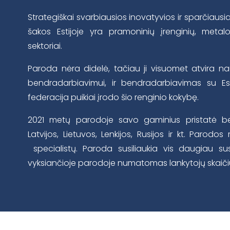
Strategiškai svarbiausios inovatyvios ir sparčiaus
šakos Estijoje yra pramoninių įrenginių, metal
sektoriai.
Paroda nėra didelė, tačiau ji visuomet atvira n
bendradarbiavimui, ir bendradarbiavimas su Est
federacija puikiai įrodo šio renginio kokybę.
2021 metų parodoje savo gaminius pristatė beve
Latvijos, Lietuvos, Lenkijos, Rusijos ir kt. Parod
specialistų. Paroda susiliaukia vis daugiau su
vyksiančioje parodoje numatomas lankytojų skaičius