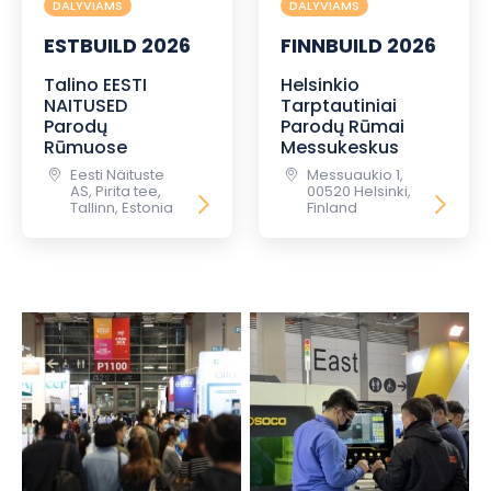
DALYVIAMS
DALYVIAMS
ESTBUILD 2026
FINNBUILD 2026
Talino EESTI
Helsinkio
NAITUSED
Tarptautiniai
Parodų
Parodų Rūmai
Rūmuose
Messukeskus
Eesti Näituste
Messuaukio 1,
AS, Pirita tee,
00520 Helsinki,
Tallinn, Estonia
Finland