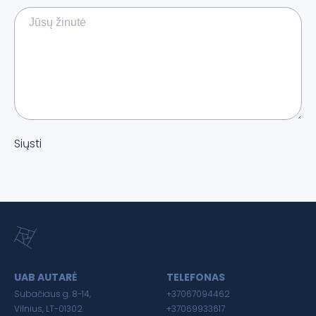
Siųsti
UAB AUTARĖ
TELEFONAS
Subačiaus g. 8-14,
+37067094462
Vilnius, LT-01302
+37069933617