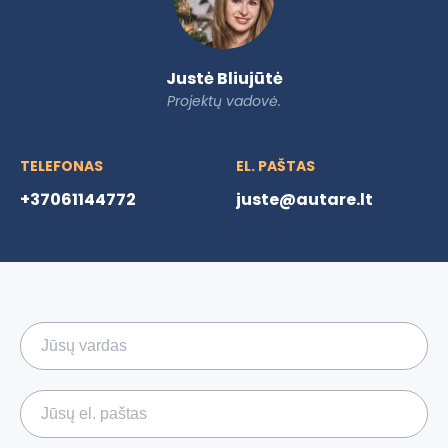
Justė Bliujūtė
Projektų vadovė.
TELEFONAS
EL. PAŠTAS
+37061144772
juste@autare.lt