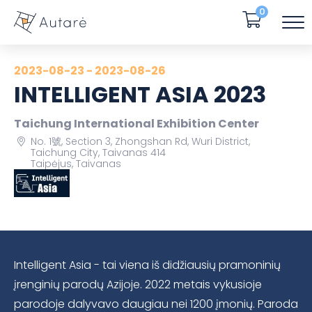
0
2023-08-23 - 2023-08-26
INTELLIGENT ASIA 2023
Taichung International Exhibition Center
No. 1號, Section 3, Zhongshan Rd, Wuri District,
Taichung City, Taivanas 414
Taipėjus, Taivanas
Intelligent Asia - tai viena iš didžiausių pramoninių
įrenginių parodų Azijoje. 2022 metais vykusioje
parodoje dalyvavo daugiau nei 1200 įmonių. Paroda