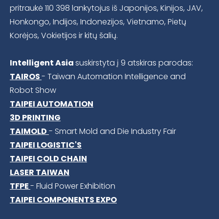
pritraukė 110 398 lankytojus iš Japonijos, Kinijos, JAV,
Honkongo, Indijos, Indonezijos, Vietnamo, Pietų
Korėjos, Vokietijos ir kitų šalių.
Intelligent Asia
suskirstyta į 9 atskiras parodas:
TAIROS
- Taiwan Automation Intelligence and
Robot Show
TAIPEI AUTOMATION
3D PRINTING
TAIMOLD
- Smart Mold and Die Industry Fair
TAIPEI LOGISTIC'S
TAIPEI COLD CHAIN
LASER TAIWAN
TFPE
- Fluid Power Exhibition
TAIPEI COMPONENTS EXPO