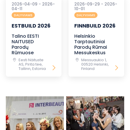
2026-04-09 - 2026-
2026-09-29 - 2026-
04-11
10-01
DALYVIAMS
DALYVIAMS
ESTBUILD 2026
FINNBUILD 2026
Talino EESTI
Helsinkio
NAITUSED
Tarptautiniai
Parodų
Parodų Rūmai
Rūmuose
Messukeskus
Eesti Näituste
Messuaukio 1,
AS, Pirita tee,
00520 Helsinki,
Tallinn, Estonia
Finland