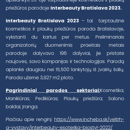
priežiūros parodoje
Interbeauty Bratislava 2023.
Interbeauty Bratislava 2023
– tai tarptautinė
kosmetikos ir plaukų priežiūros paroda Bratislavoje,
vykstanti du kartus per metus. Preliminariais
organizatorių duomenimis praeitais metais
parodoje dalyvavo 196 dalyviai, jie pristatė
naujoves, savo kompanijas ir technologijas. Parodą
aplankė daugiau nei 15,500 lankytojų iš įvairių šalių.
Paroda užėmė 3,927 m2 ploto.
Pagrindiniai parodos sektoriai:
Kosmetika;
Manikiūras; Pedikiūras; Plaukų priežiūra; Salono
baldai; Įranga.
Plačiau apie renginį:
https://www.incheba.sk/veltrh-
a-vystavy/interbeauty-esoterika-biostyl-2022/