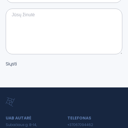
Siųsti
UAB AUTARĖ
TELEFONAS
Subačiaus g. 8-14,
+37067094462