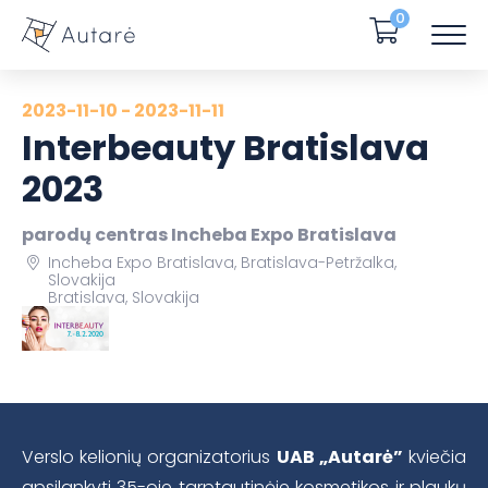
0
2023-11-10 - 2023-11-11
Interbeauty Bratislava
2023
parodų centras Incheba Expo Bratislava
Incheba Expo Bratislava, Bratislava-Petržalka,
Slovakija
Bratislava, Slovakija
Verslo kelionių organizatorius
UAB „Autarė”
kviečia
apsilankyti 35-oje tarptautinėje kosmetikos ir plaukų