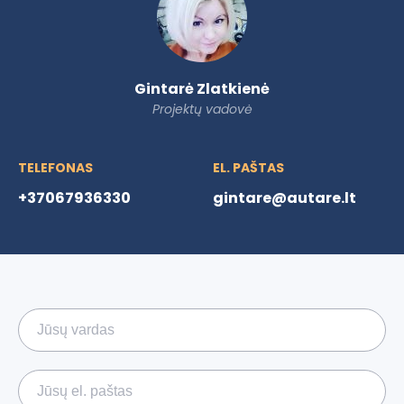
Gintarė Zlatkienė
Projektų vadovė
TELEFONAS
EL. PAŠTAS
+37067936330
gintare@autare.lt