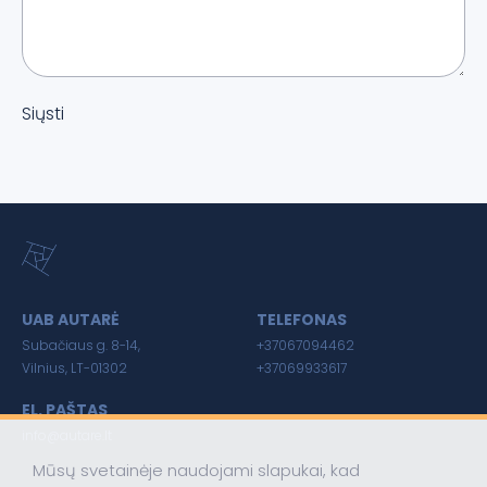
Siųsti
UAB AUTARĖ
TELEFONAS
Subačiaus g. 8-14,
+37067094462
Vilnius, LT-01302
+37069933617
EL. PAŠTAS
info@autare.lt
Mūsų svetainėje naudojami slapukai, kad