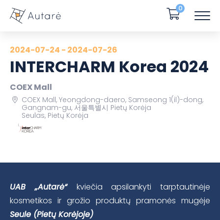
0
2024-07-24 - 2024-07-26
INTERCHARM Korea 2024
COEX Mall
COEX Mall, Yeongdong-daero, Samseong 1(il)-dong,
Gangnam-gu, 서울특별시 Pietų Korėja
Seulas, Pietų Korėja
UAB „Autarė“
kviečia apsilankyti tarptautinėje
kosmetikos ir grožio produktų pramonės mugėje
Seule (Pietų Korėjoje)