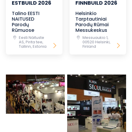
ESTBUILD 2026
FINNBUILD 2026
Talino EESTI
Helsinkio
NAITUSED
Tarptautiniai
Parodų
Parodų Rūmai
Rūmuose
Messukeskus
Eesti Näituste
Messuaukio 1,
AS, Pirita tee,
00520 Helsinki,
Tallinn, Estonia
Finland