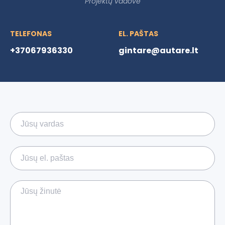
Projektų vadovė
TELEFONAS
EL. PAŠTAS
+37067936330
gintare@autare.lt