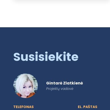
Susisiekite
Gintarė Zlatkienė
Projektų vadovė
TELEFONAS
EL. PAŠTAS