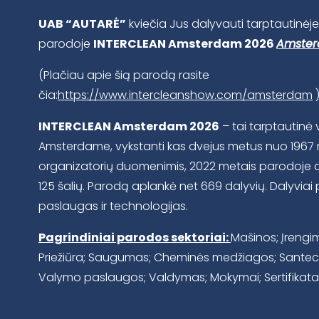
UAB “AUTARĖ”
kviečia Jus dalyvauti tarptautinė
parodoje
INTERCLEAN Amsterdam 2026
Amster
(Plačiau apie šią parodą rasite
čia:
https://www.intercleanshow.com/amsterdam
INTERCLEAN Amsterdam 2026
– tai tarptautin
Amsterdame, vykstanti kas dvejus metus nuo 1967 m
organizatorių duomenimis, 2022 metais parodoje d
125 šalių. Parodą aplankė net 669 dalyvių. Dalyviai 
paslaugas ir technologijas.
Pagrindiniai parodos sektoriai:
Mašinos; Įrengim
Priežiūra; Saugumas; Cheminės medžiagos; Santechni
Valymo paslaugos; Valdymas; Mokymai; Sertifikatai;