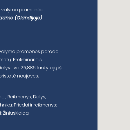
je valymo pramonės
dame (Olandijoje)
)
ė valymo pramonės paroda
etų. Preliminariais
alyvavo 25,886 lankytojų iš
pristatė naujoves,
ai; Reikmenys; Dalys;
ka; Priedai ir reikmenys;
 Žiniasklaida.