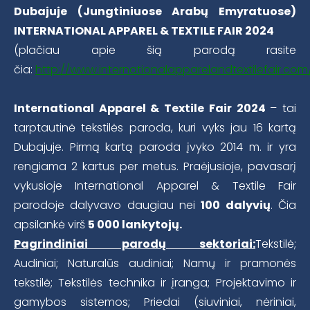
Dubajuje (Jungtiniuose Arabų Emyratuose)
INTERNATIONAL APPAREL & TEXTILE FAIR 2024
(plačiau apie šią parodą rasite
čia:
http://www.internationalapparelandtextilefair.com
International Apparel & Textile Fair 2024
– tai
tarptautinė tekstilės paroda, kuri vyks jau 16 kartą
Dubajuje. Pirmą kartą paroda įvyko 2014 m. ir yra
rengiama 2 kartus per metus. Praėjusioje, pavasarį
vykusioje International Apparel & Textile Fair
parodoje dalyvavo daugiau nei
100 dalyvių
. Čia
apsilankė virš
5 000 lankytojų.
Pagrindiniai parodų sektoriai:
Tekstilė;
Audiniai; Naturalūs audiniai; Namų ir pramonės
tekstilė; Tekstilės technika ir įranga; Projektavimo ir
gamybos sistemos; Priedai (siuviniai, nėriniai,