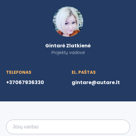
Gintarė Zlatkienė
Projektų vadovė
TELEFONAS
EL. PAŠTAS
+37067936330
gintare@autare.lt