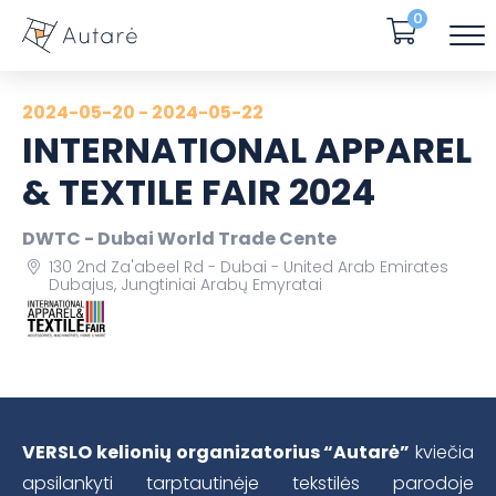
0
2024-05-20 - 2024-05-22
INTERNATIONAL APPAREL
& TEXTILE FAIR 2024
DWTC - Dubai World Trade Cente
130 2nd Za'abeel Rd - Dubai - United Arab Emirates
Dubajus, Jungtiniai Arabų Emyratai
VERSLO kelionių organizatorius “Autarė”
kviečia
apsilankyti tarptautinėje tekstilės parodoje