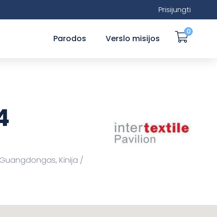
Prisijungti
0
Parodos
Verslo misijos
4
 Guangdongas, Kinija