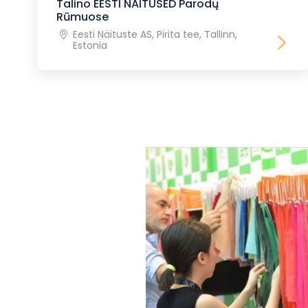
Talino EESTI NAITUSED Parodų
Rūmuose
Eesti Näituste AS, Pirita tee, Tallinn,
Estonia