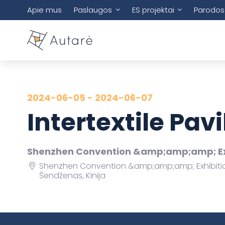
Apie mus
Paslaugos
ES projektai
Parodos
2024-06-05 - 2024-06-07
Intertextile Pa
Shenzhen Convention &amp;amp;amp; Exh
Shenzhen Convention &amp;amp;amp; Exhibition
Šendženas, Kinija