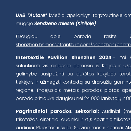
UAB “Autarė”
kviečia apsilankyti tarptautinėje d
mugėje
Šendženo mieste (Kinijoje)
(Daugiau apie parodą rasite
shenzhen.hk.messefrankfurt.com/shenzhen/en.htm
Intertextile Pavilion Shenzhen 2024
－ tai k
sulaukianti vis didesnio dėmesio iš Kinijos ir užs
galimybę susipažinti su aukštos kokybės tarpta
tiekėjais ir užmegzti kontaktą su drabužių gamin
regione. Praėjusiais metais parodos plotas a
paroda pritraukė daugiau nei 24 000 lankytojų ir 88
Pagrindiniai parodos sektoriai:
Audiniai (med
trikotažas, dirbtiniai audiniai ir kt.); Apatinio trik
audiniai; Pluoštas ir siūlai; Siuvinėjimas ir nėriniai; A