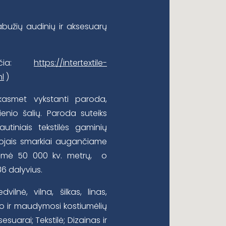
rabužių audinių ir aksesuarų
 čia:
https://intertextile-
l
)
asmet vykstanti paroda,
ienio šalių. Paroda suteiks
utiniais tekstilės gaminių
tojais smarkiai augančiame
pėmė 50 000 kv. metrų, o
6 dalyvius.
vilnė, vilna, šilkas, linas,
otažo ir maudymosi kostiumėlių
ksesuarai; Tekstilė; Dizainas ir