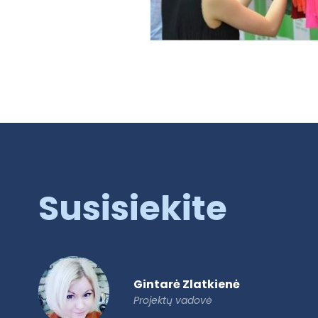
Susisiekite
Gintarė Zlatkienė
Projektų vadovė